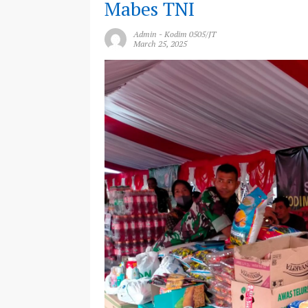
Mabes TNI
Admin
-
Kodim 0505/JT
March 25, 2025