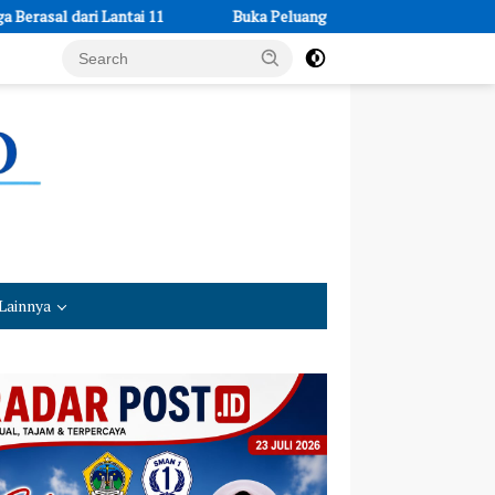
Buka Peluang Usaha: LPEKIN BKPRMI Depok Beri Pelatihan Ba
Lainnya