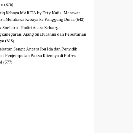
ri
(876)
tiq Kebaya MARITA by Etty Nafis: Merawat
isi, Membawa Kebaya ke Panggung Dunia
(642)
ek Soeharto Hadiri Acara Keluarga
kunegaran: Ajang Silaturahmi dan Pelestarian
ya
(618)
ebatan Sengit Antara Ibu Ida dan Penyidik
ait Penjemputan Paksa Kliennya di Polres
el
(577)