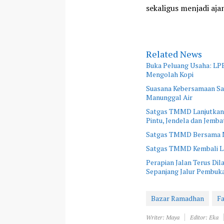
sekaligus menjadi a
Related News
Buka Peluang Usaha: LP
Mengolah Kopi
Suasana Kebersamaan Sa
Manunggal Air
Satgas TMMD Lanjutkan 
Pintu, Jendela dan Jemb
Satgas TMMD Bersama Ma
Satgas TMMD Kembali La
Perapian Jalan Terus Di
Sepanjang Jalur Pembuk
Bazar Ramadhan
Fa
Writer: Maya
Editor: Eka