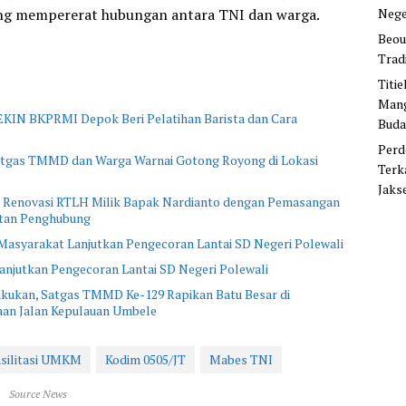
jang mempererat hubungan antara TNI dan warga.
Nege
Beou
Trad
Titi
Mang
EKIN BKPRMI Depok Beri Pelatihan Barista dan Cara
Buda
Perd
tgas TMMD dan Warga Warnai Gotong Royong di Lokasi
Terk
Jaks
Renovasi RTLH Milik Bapak Nardianto dengan Pemasangan
atan Penghubung
syarakat Lanjutkan Pengecoran Lantai SD Negeri Polewali
njutkan Pengecoran Lantai SD Negeri Polewali
lakukan, Satgas TMMD Ke-129 Rapikan Batu Besar di
aan Jalan Kepulauan Umbele
silitasi UMKM
Kodim 0505/JT
Mabes TNI
Source News