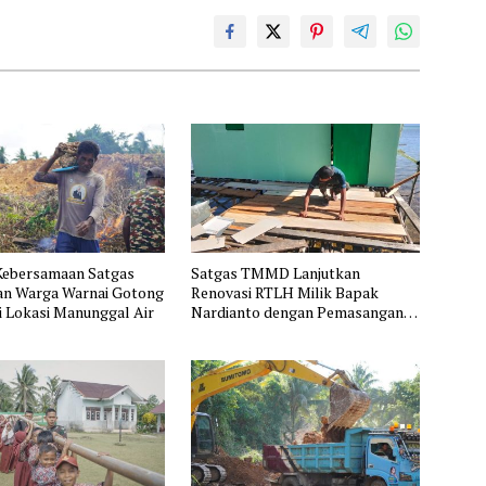
Kebersamaan Satgas
Satgas TMMD Lanjutkan
n Warga Warnai Gotong
Renovasi RTLH Milik Bapak
i Lokasi Manunggal Air
Nardianto dengan Pemasangan
Pintu, Jendela dan Jembatan
Penghubung