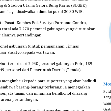
ng di Stadion Utama Gelora Bung Karno (SUGBK),
am. Laga dijadwalkan dimulai pukul 20.30 WIB.
ta Pusat, Kombes Pol. Susatyo Purnomo Condro,
total ada 3.270 personel gabungan yang diturunkan
alannya pertandingan.
sonel gabungan (untuk pengamanan Timnas
 ujar Susatyo kepada wartawan.
but terdiri dari 2.930 personel gabungan Polri, 189
149 personel dari Pemerintah Daerah (Pemda).
es mengimbau kepada para suporter yang akan hadir di
Mos
 membawa barang-barang terlarang. Ia menegaskan
Pold
, senjata tajam, dan minuman beralkohol dilarang
Tang
 arena pertandingan.
Wali
Grat
an melakukan sterilisasi area dan pengecekan