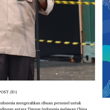
OST .ID ||
Indonesia mengerahkan ribuan personel untuk
dingan antara Timnas Indonesia melawan China