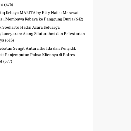
ri
(876)
tiq Kebaya MARITA by Etty Nafis: Merawat
isi, Membawa Kebaya ke Panggung Dunia
(642)
ek Soeharto Hadiri Acara Keluarga
kunegaran: Ajang Silaturahmi dan Pelestarian
ya
(618)
ebatan Sengit Antara Ibu Ida dan Penyidik
ait Penjemputan Paksa Kliennya di Polres
el
(577)