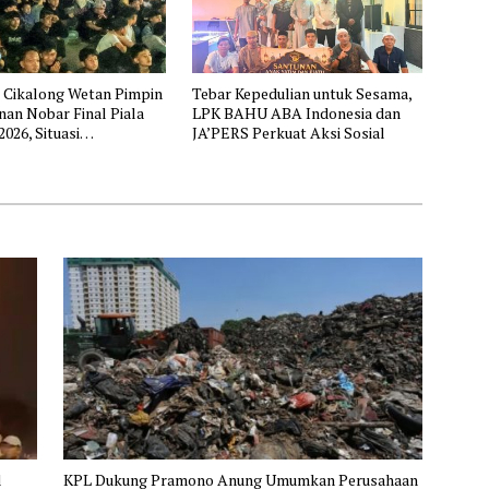
 Cikalong Wetan Pimpin
Tebar Kepedulian untuk Sesama,
an Nobar Final Piala
LPK BAHU ABA Indonesia dan
2026, Situasi
JA’PERS Perkuat Aksi Sosial
ung Aman dan Kondusif
l
KPL Dukung Pramono Anung Umumkan Perusahaan