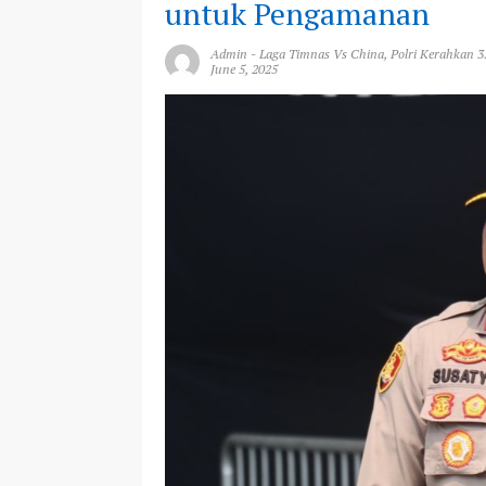
untuk Pengamanan
Admin
-
Laga Timnas Vs China
,
Polri Kerahkan 
June 5, 2025