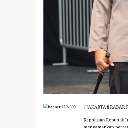
||
JAKARTA || RADAR P
Kepolisian Republik 
mengamankan pertan