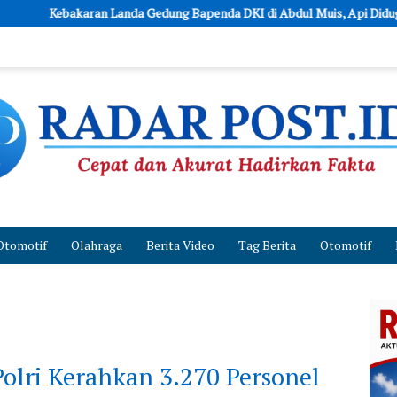
Gedung Bapenda DKI di Abdul Muis, Api Diduga Berasal dari Lantai 11
Otomotif
Olahraga
Berita Video
Tag Berita
Otomotif
Polri Kerahkan 3.270 Personel