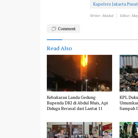
Kapolres Jakarta Pusat
Writer: Maykal
Editor: May
Comment
Read Also
Kebakaran Landa Gedung
KPL Duk
Bapenda DKI di Abdul Muis, Api
Umumkan
Diduga Berasal dari Lantai 11
Sampah Il