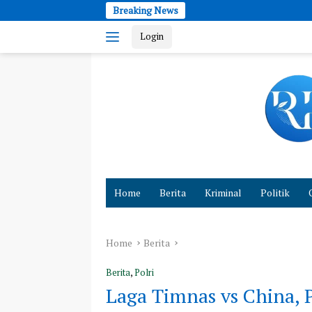
Skip
Breaking News
Kebakaran Landa 
to
Login
content
Cepat
dan
Home
Berita
Kriminal
Politik
Akurat
Hadirkan
Fakta
Home
Berita
Berita
,
Polri
Laga Timnas vs China, 