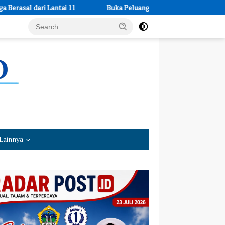
Buka Peluang Usaha: LPEKIN BKPRMI Depok Beri Pelatihan Bar
Lainnya