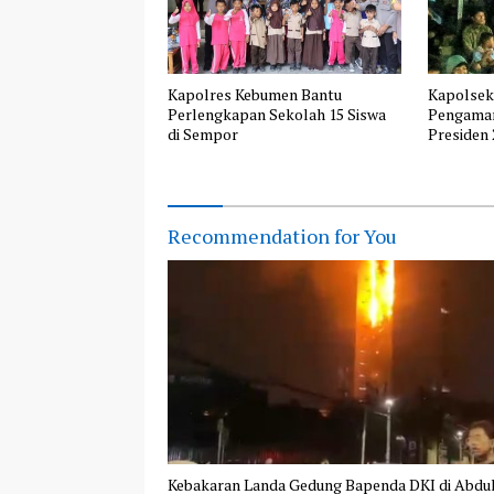
Kapolres Kebumen Bantu
Kapolsek
Perlengkapan Sekolah 15 Siswa
Pengaman
di Sempor
Presiden 
Berlangs
Recommendation for You
Kebakaran Landa Gedung Bapenda DKI di Abdu