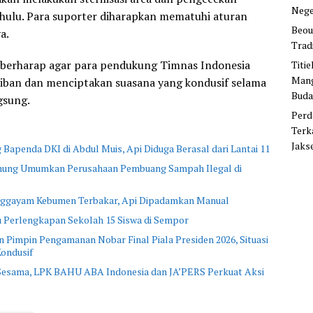
Nege
hulu. Para suporter diharapkan mematuhi aturan
Beou
a.
Trad
 berharap agar para pendukung Timnas Indonesia
Titi
Mang
iban dan menciptakan suasana yang kondusif selama
Buda
gsung.
Perd
Terk
Jaks
Bapenda DKI di Abdul Muis, Api Diduga Berasal dari Lantai 11
ung Umumkan Perusahaan Pembuang Sampah Ilegal di
anggayam Kebumen Terbakar, Api Dipadamkan Manual
 Perlengkapan Sekolah 15 Siswa di Sempor
 Pimpin Pengamanan Nobar Final Piala Presiden 2026, Situasi
ondusif
 Sesama, LPK BAHU ABA Indonesia dan JA’PERS Perkuat Aksi