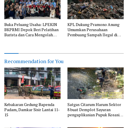
Buka Peluang Usaha: LPEKIN
KPL Dukung Pramono Anung
BKPRMI Depok Beri Pelatihan
Umumkan Perusahaan
Barista dan Cara Mengolah
Pembuang Sampah Ilegal di
Kopi
Jakarta
Recommendation for You
Kebakaran Gedung Bapenda
Satgas Citarum Harum Sektor
Padam, Damkar Sisir Lantai 11-
8 buat Demplot Sayuran
15
pengaplikasian Pupuk Kosasih
serta Perkuat Edukasi
Lingkungan dan Pendataan