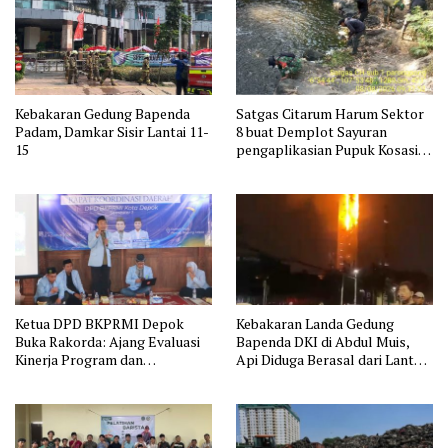
Kebakaran Gedung Bapenda
Satgas Citarum Harum Sektor
Padam, Damkar Sisir Lantai 11-
8 buat Demplot Sayuran
15
pengaplikasian Pupuk Kosasih
serta Perkuat Edukasi
Lingkungan dan Pendataan
Ternak di Wilayah Binaan
Ketua DPD BKPRMI Depok
Kebakaran Landa Gedung
Buka Rakorda: Ajang Evaluasi
Bapenda DKI di Abdul Muis,
Kinerja Program dan
Api Diduga Berasal dari Lantai
Silaturahmi
11