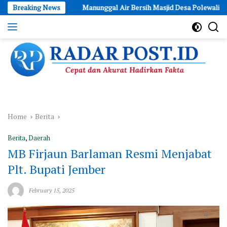
Skip
5
Breaking News
Manunggal Air Bersih Masjid Desa Polewali Rampung, Dukung
to
content
Cepat
dan
Akurat
Hadirkan
Fakta
Home
Berita
Berita
,
Daerah
MB Firjaun Barlaman Resmi Menjabat
Plt. Bupati Jember
February 15, 2025