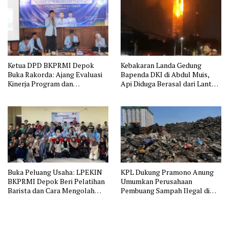
Ternak di Wilayah Binaan
Ketua DPD BKPRMI Depok
Kebakaran Landa Gedung
Buka Rakorda: Ajang Evaluasi
Bapenda DKI di Abdul Muis,
Kinerja Program dan
Api Diduga Berasal dari Lantai
Silaturahmi
11
Buka Peluang Usaha: LPEKIN
KPL Dukung Pramono Anung
BKPRMI Depok Beri Pelatihan
Umumkan Perusahaan
Barista dan Cara Mengolah
Pembuang Sampah Ilegal di
Kopi
Jakarta