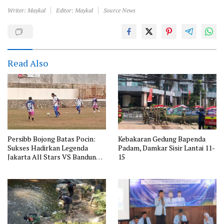
Writer: Maykal
Editor: Maykal
Source News
Read Also
Persibb Bojong Batas Pocin:
Kebakaran Gedung Bapenda
Sukses Hadirkan Legenda
Padam, Damkar Sisir Lantai 11-
Jakarta All Stars VS Bandung
15
All Stars