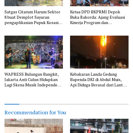
Satgas Citarum Harum Sektor
Ketua DPD BKPRMI Depok
8 buat Demplot Sayuran
Buka Rakorda: Ajang Evaluasi
pengaplikasian Pupuk Kosasih
Kinerja Program dan
serta Perkuat Edukasi
Silaturahmi
Lingkungan dan Pendataan
Ternak di Wilayah Binaan
WAPRESS Bulungan Bangkit,
Kebakaran Landa Gedung
Jakarta Anti Culun Hidupkan
Bapenda DKI di Abdul Muis,
Lagi Skena Musik Independen
Api Diduga Berasal dari Lantai
Jakarta
11
Recommendation for You