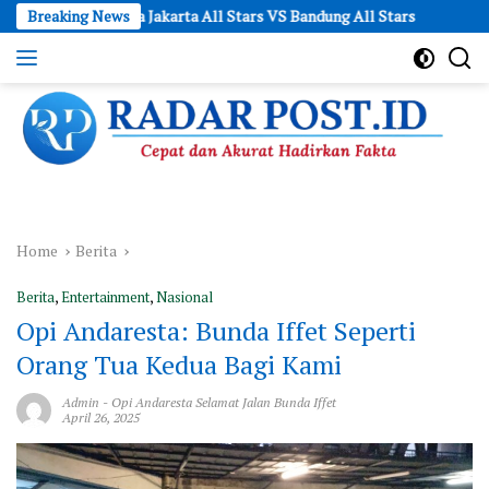
Skip
egenda Jakarta All Stars VS Bandung All Stars
Breaking News
Launching Gal
to
content
Cepat
dan
Akurat
Hadirkan
Fakta
Home
Berita
Berita
,
Entertainment
,
Nasional
Opi Andaresta: Bunda Iffet Seperti
Orang Tua Kedua Bagi Kami
Admin
-
Opi Andaresta Selamat Jalan Bunda Iffet
April 26, 2025