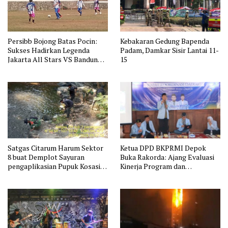
Persibb Bojong Batas Pocin:
Kebakaran Gedung Bapenda
Sukses Hadirkan Legenda
Padam, Damkar Sisir Lantai 11-
Jakarta All Stars VS Bandung
15
All Stars
Satgas Citarum Harum Sektor
Ketua DPD BKPRMI Depok
8 buat Demplot Sayuran
Buka Rakorda: Ajang Evaluasi
pengaplikasian Pupuk Kosasih
Kinerja Program dan
serta Perkuat Edukasi
Silaturahmi
Lingkungan dan Pendataan
Ternak di Wilayah Binaan