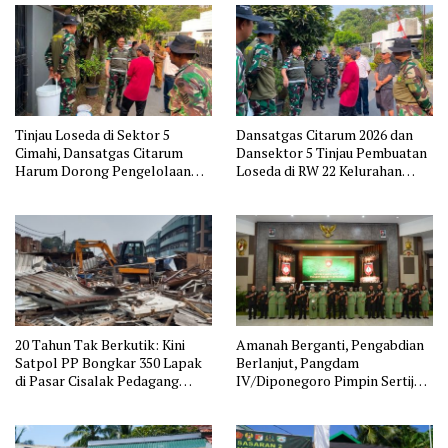
Tinjau Loseda di Sektor 5
Dansatgas Citarum 2026 dan
Cimahi, Dansatgas Citarum
Dansektor 5 Tinjau Pembuatan
Harum Dorong Pengelolaan
Loseda di RW 22 Kelurahan
Sampah Dimulai dari Rumah
Cibabat
20 Tahun Tak Berkutik: Kini
Amanah Berganti, Pengabdian
Satpol PP Bongkar 350 Lapak
Berlanjut, Pangdam
di Pasar Cisalak Pedagang
IV/Diponegoro Pimpin Sertijab
Pasrah
sejumlah Pejabat Kodam
IV/Diponegoro