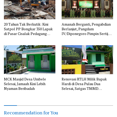
20 Tahun Tak Berkutik: Kini
Amanah Berganti, Pengabdian
Satpol PP Bongkar 350 Lapak
Berlanjut, Pangdam
di Pasar Cisalak Pedagang
IV/Diponegoro Pimpin Sertijab
Pasrah
sejumlah Pejabat Kodam
IV/Diponegoro
MCK Masjid Desa Umbele
Renovasi RTLH Milik Bapak
Selesai, Jamaah Kini Lebih
Hardi di Desa Pulau Dua
Nyaman Beribadah
Selesai, Satgas TMMD
Wujudkan Hunian Layak
Recommendation for You