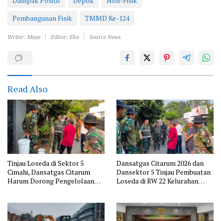
Dampak Positif
Depok
Non-Fisik
Pembangunan Fisik
TMMD Ke-124
Writer: Maya
Editor: Eka
Source News
Read Also
Tinjau Loseda di Sektor 5
Dansatgas Citarum 2026 dan
Cimahi, Dansatgas Citarum
Dansektor 5 Tinjau Pembuatan
Harum Dorong Pengelolaan
Loseda di RW 22 Kelurahan
Sampah Dimulai dari Rumah
Cibabat