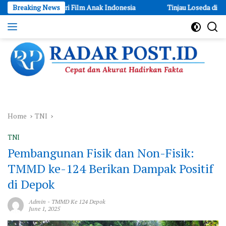
Skip
Industri Film Anak Indonesia
Breaking News
Tinjau Loseda di Sektor 5 Cimah
to
content
Cepat
dan
Akurat
Hadirkan
Fakta
Home
TNI
TNI
Pembangunan Fisik dan Non-Fisik:
TMMD ke-124 Berikan Dampak Positif
di Depok
Admin
-
TMMD Ke 124 Depok
June 1, 2025