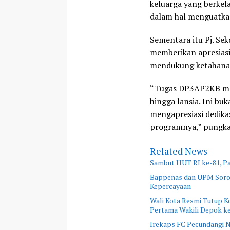
keluarga yang berkel
dalam hal menguatkan
Sementara itu Pj. Se
memberikan apresias
mendukung ketahanan 
“Tugas DP3AP2KB men
hingga lansia. Ini bu
mengapresiasi dedik
programnya,” pungkas
Related News
Sambut HUT RI ke-81, P
Bappenas dan UPM Soroti
Kepercayaan
Wali Kota Resmi Tutup Ko
Pertama Wakili Depok ke
Irekaps FC Pecundangi N