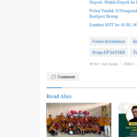
Depok: Wakili Depok ke 
Polisi Tindak 13 Pengen
Knalpot Brong
Sambut HUT ke-81 RI, Wa
Fokus ketahanan
K
Renja DP3AP2KB
Te
Writer: Adi Apeng
Editor:
Comment
Read Also