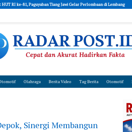
iang Jawi Gelar Perlombaan di Lembang
Bappenas dan UPM Sor
Otomotif
Olahraga
Berita Video
Tag Berita
Otomotif
Depok, Sinergi Membangun