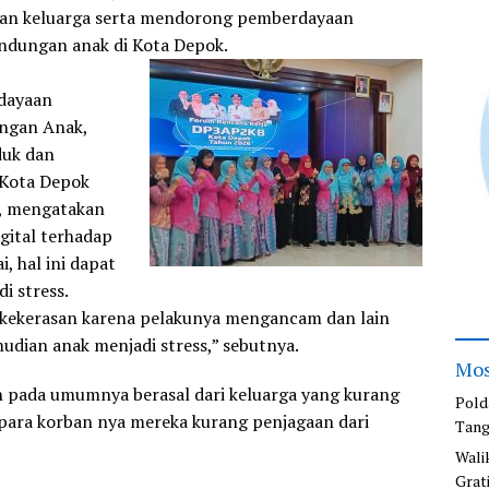
an keluarga serta mendorong pemberdayaan
ndungan anak di Kota Depok.
dayaan
ngan Anak,
duk dan
 Kota Depok
i, mengatakan
gital terhadap
, hal ini dapat
i stress.
 kekerasan karena pelakunya mengancam dan lain
udian anak menjadi stress,” sebutnya.
Mos
n pada umumnya berasal dari keluarga yang kurang
Pold
para korban nya mereka kurang penjagaan dari
Tang
Wali
Grat