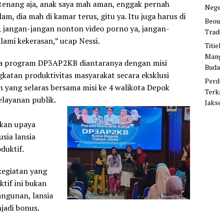
tenang aja, anak saya mah aman, enggak pernah
Nege
, dia mah di kamar terus, gitu ya. Itu juga harus di
Beou
 jangan-jangan nonton video porno ya, jangan-
Trad
ami kekerasan,” ucap Nessi.
Titi
Mang
pa program DP3AP2KB diantaranya dengan misi
Buda
gkatan produktivitas masyarakat secara eksklusi
Perd
yang selaras bersama misi ke 4 walikota Depok
Terk
elayanan publik.
Jaks
ukan upaya
sia lansia
duktif.
kegiatan yang
tif ini bukan
ngunan, lansia
njadi bonus.