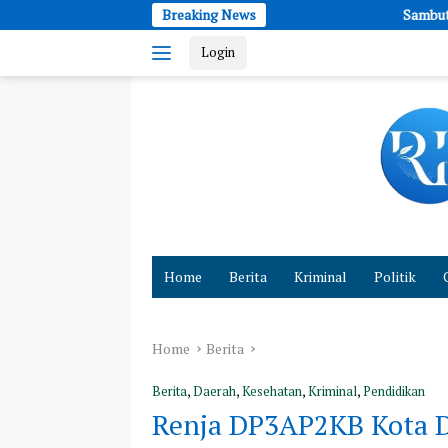
Skip
Breaking News
Sambut HUT RI ke-81, Paguyuban T
to
Login
content
Cepat
dan
Home
Berita
Kriminal
Politik
Akurat
Hadirkan
Fakta
Home
Berita
Berita
,
Daerah
,
Kesehatan
,
Kriminal
,
Pendidikan
Renja DP3AP2KB Kota 