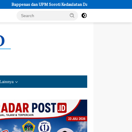
oti Kedaulatan Data: Bukan Hanya Soal Server, Tapi Kepercayaan
Lainnya