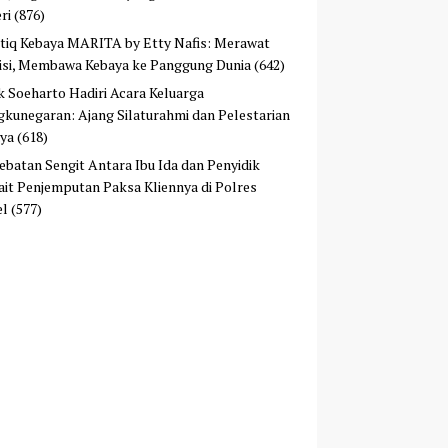
ri
(876)
tiq Kebaya MARITA by Etty Nafis: Merawat
isi, Membawa Kebaya ke Panggung Dunia
(642)
ek Soeharto Hadiri Acara Keluarga
kunegaran: Ajang Silaturahmi dan Pelestarian
ya
(618)
ebatan Sengit Antara Ibu Ida dan Penyidik
ait Penjemputan Paksa Kliennya di Polres
el
(577)