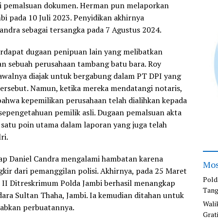
ui pemalsuan dokumen. Herman pun melaporkan
mbi pada 10 Juli 2023. Penyidikan akhirnya
ndra sebagai tersangka pada 7 Agustus 2024.
terdapat dugaan penipuan lain yang melibatkan
an sebuah perusahaan tambang batu bara. Roy
awalnya diajak untuk bergabung dalam PT DPI yang
rsebut. Namun, ketika mereka mendatangi notaris,
hwa kepemilikan perusahaan telah dialihkan kepada
sepengetahuan pemilik asli. Dugaan pemalsuan akta
h satu poin utama dalam laporan yang juga telah
ri.
ap Daniel Candra mengalami hambatan karena
Mos
kir dari pemanggilan polisi. Akhirnya, pada 25 Maret
Pold
t II Ditreskrimum Polda Jambi berhasil menangkap
Tang
dara Sultan Thaha, Jambi. Ia kemudian ditahan untuk
Wali
bkan perbuatannya.
Grat