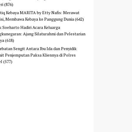
ri
(876)
tiq Kebaya MARITA by Etty Nafis: Merawat
isi, Membawa Kebaya ke Panggung Dunia
(642)
ek Soeharto Hadiri Acara Keluarga
kunegaran: Ajang Silaturahmi dan Pelestarian
ya
(618)
ebatan Sengit Antara Ibu Ida dan Penyidik
ait Penjemputan Paksa Kliennya di Polres
el
(577)