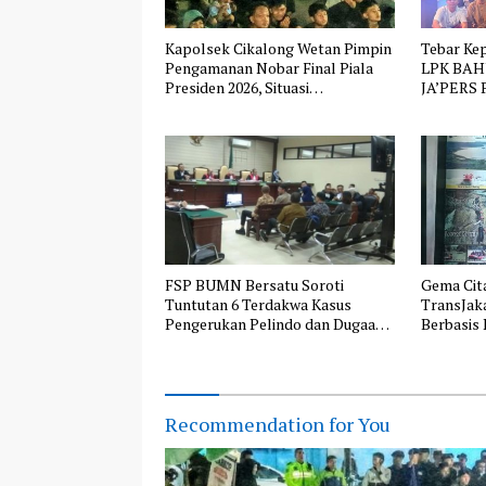
Kapolsek Cikalong Wetan Pimpin
Tebar Ke
Pengamanan Nobar Final Piala
LPK BAHU
Presiden 2026, Situasi
JA’PERS P
Berlangsung Aman dan Kondusif
FSP BUMN Bersatu Soroti
Gema Cita
Tuntutan 6 Terdakwa Kasus
TransJaka
Pengerukan Pelindo dan Dugaan
Berbasis 
Pemerasan
Recommendation for You