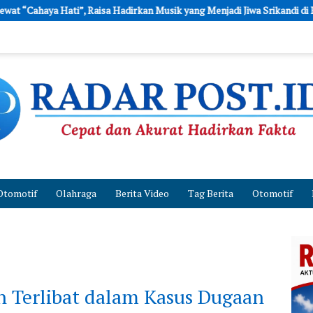
adirkan Musik yang Menjadi Jiwa Srikandi di Pagelaran Sabang Merauke 
Otomotif
Olahraga
Berita Video
Tag Berita
Otomotif
n Terlibat dalam Kasus Dugaan