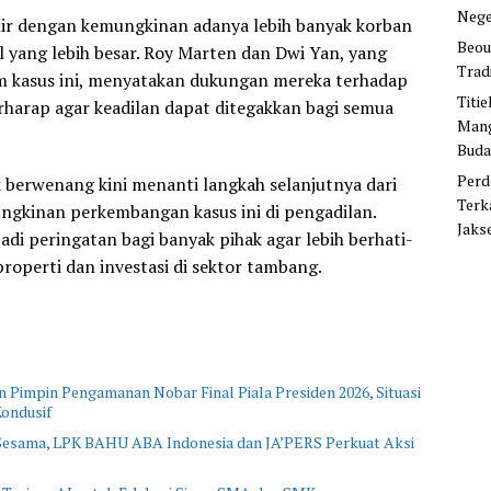
Nege
ulir dengan kemungkinan adanya lebih banyak korban
Beou
l yang lebih besar. Roy Marten dan Dwi Yan, yang
Trad
m kasus ini, menyatakan dukungan mereka terhadap
Titi
harap agar keadilan dapat ditegakkan bagi semua
Mang
Buda
Perd
 berwenang kini menanti langkah selanjutnya dari
Terk
ungkinan perkembangan kasus ini di pengadilan.
Jaks
jadi peringatan bagi banyak pihak agar lebih berhati-
properti dan investasi di sektor tambang.
 Pimpin Pengamanan Nobar Final Piala Presiden 2026, Situasi
ondusif
 Sesama, LPK BAHU ABA Indonesia dan JA’PERS Perkuat Aksi