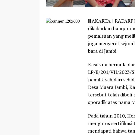
||JAKARTA
|| RADARPO
dikabarkan hampir m
pemalsuan yang melib
juga menyeret sejuml
bara di Jambi.
Kasus ini bermula da
LP/B/201/VII/2023/S
pemilik sah dari sebi
Desa Muara Jambi, K
tersebut telah dibel
sporadik atas nama M.
Pada tahun 2010, H
mengurus sertifikasi
mendapati bahwa tana