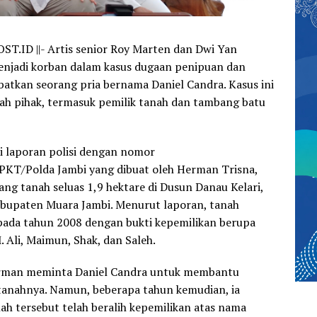
ST.ID ||-
Artis senior Roy Marten dan Dwi Yan
enjadi korban dalam kasus dugaan penipuan dan
atkan seorang pria bernama Daniel Candra. Kasus ini
ah pihak, termasuk pemilik tanah dan tambang batu
ri laporan polisi dengan nomor
PKT/Polda Jambi yang dibuat oleh Herman Trisna,
dang tanah seluas 1,9 hektare di Dusun Danau Kelari,
abupaten Muara Jambi. Menurut laporan, tanah
i pada tahun 2008 dengan bukti kepemilikan berupa
 Ali, Maimun, Shak, dan Saleh.
erman meminta Daniel Candra untuk membantu
 tanahnya. Namun, beberapa tahun kemudian, ia
h tersebut telah beralih kepemilikan atas nama