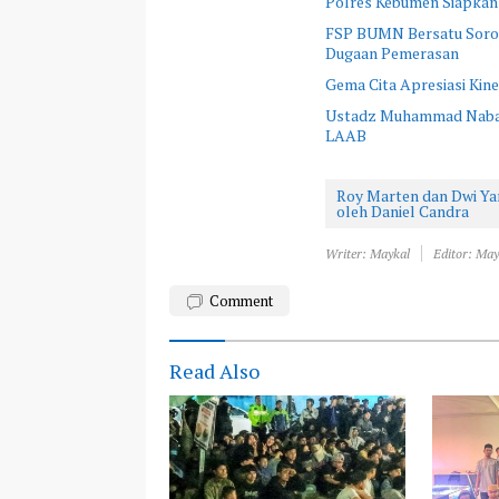
Polres Kebumen Siapkan
FSP BUMN Bersatu Sorot
Dugaan Pemerasan
Gema Cita Apresiasi Kine
Ustadz Muhammad Nabawi
LAAB
Roy Marten dan Dwi Ya
oleh Daniel Candra
Writer: Maykal
Editor: May
Comment
Read Also