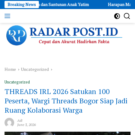
Skip
kuran dan Santunan Anak Yatim
Breaking News
Harapan Masyarakat Terkabul,
to
content
Cepat
dan
Akurat
Hadirkan
Fakta
Home
Uncategorized
Uncategorized
THREADS IRL 2026 Satukan 100
Peserta, Wargi Threads Bogor Siap Jadi
Ruang Kolaborasi Warga
Adi
June 3, 2026