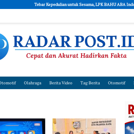
Tebar Kepedulian untuk Sesama, LPK BAHU ABA Indonesia dan J
Otomotif
Olahraga
Berita Video
Tag Berita
Otomotif