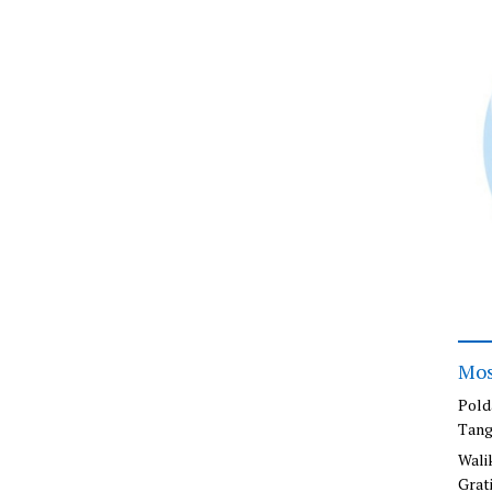
Mos
Pold
Tang
Wali
Grat