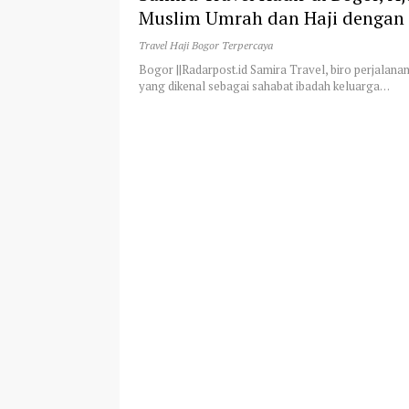
Muslim Umrah dan Haji dengan
Terpercaya
Travel Haji Bogor Terpercaya
Bogor ||Radarpost.id Samira Travel, biro perjalana
yang dikenal sebagai sahabat ibadah keluarga…