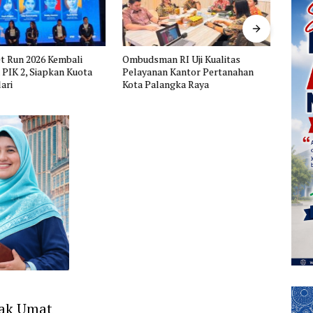
t Run 2026 Kembali
Ombudsman RI Uji Kualitas
FSP B
i PIK 2, Siapkan Kuota
Pelayanan Kantor Pertanahan
Tuntu
ari
Kota Palangka Raya
Penge
Peme
jak Umat