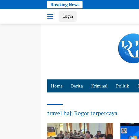
Skip
Breaking News
to
Login
content
Cepat
dan
Home
Berita
Kriminal
Politik
Akurat
Hadirkan
Fakta
travel haji Bogor terpercaya