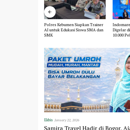
lian untuk Sesama,
Polres Kebumen Siapkan Trainer
Indomare
A Indonesia dan
AI untuk Edukasi Siswa SMA dan
Digelar d
uat Aksi Sosial
SMK
10.000 Pel
Ekbis
January 22, 2026
Samira Travel Hadir di Bogor, A