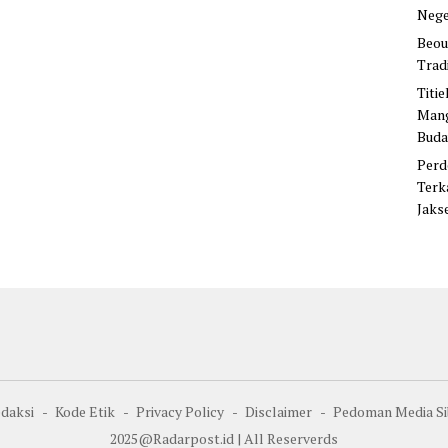
Nege
Beou
Trad
Titi
Mang
Buda
Perd
Terk
Jaks
daksi
Kode Etik
Privacy Policy
Disclaimer
Pedoman Media Si
2025@Radarpost.id | All Reserverds