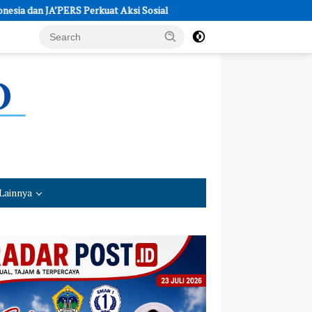
A’PERS Perkuat Aksi Sosial
Polres Kebumen Siapkan Trainer 
Lainnya