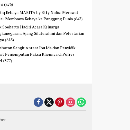
ri
(876)
tiq Kebaya MARITA by Etty Nafis: Merawat
isi, Membawa Kebaya ke Panggung Dunia
(642)
ek Soeharto Hadiri Acara Keluarga
kunegaran: Ajang Silaturahmi dan Pelestarian
ya
(618)
ebatan Sengit Antara Ibu Ida dan Penyidik
ait Penjemputan Paksa Kliennya di Polres
el
(577)
ber