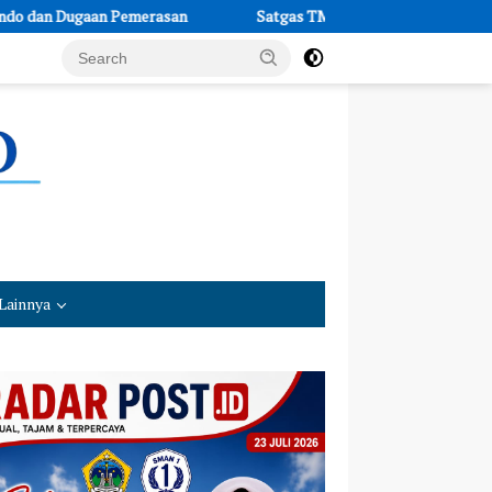
Satgas TMMD Ke-129 Turun Menyelam Periksa Kebocoran Pipa 
Lainnya