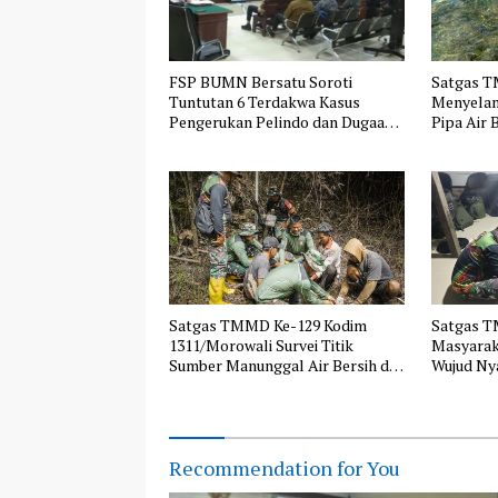
FSP BUMN Bersatu Soroti
Satgas T
Tuntutan 6 Terdakwa Kasus
Menyelam
Pengerukan Pelindo dan Dugaan
Pipa Air B
Pemerasan
Satgas TMMD Ke-129 Kodim
Satgas 
1311/Morowali Survei Titik
Masyarak
Sumber Manunggal Air Bersih di
Wujud Ny
Desa Panimbawang
dengan R
Recommendation for You