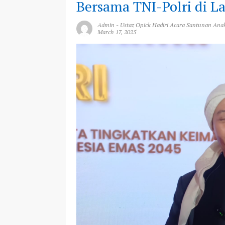
Bersama TNI-Polri di 
Admin
-
Ustaz Opick Hadiri Acara Santunan Ana
March 17, 2025