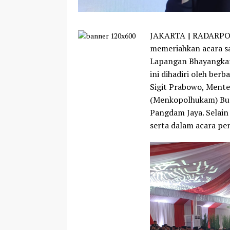
JAKARTA || RADARPOST
memeriahkan acara sa
Lapangan Bhayangkara
ini dihadiri oleh ber
Sigit Prabowo, Mente
(Menkopolhukam) Budi
Pangdam Jaya. Selain
serta dalam acara pen