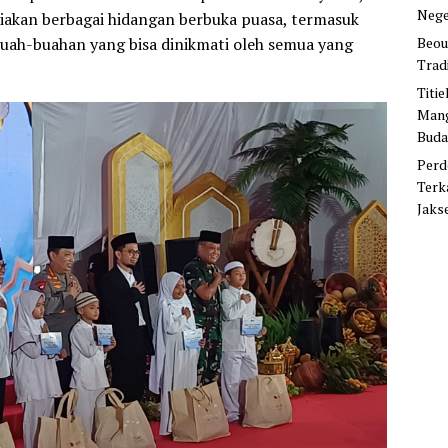
Nege
diakan berbagai hidangan berbuka puasa, termasuk
Beou
uah-buahan yang bisa dinikmati oleh semua yang
Trad
Titi
Mang
Buda
Perd
Terk
Jaks