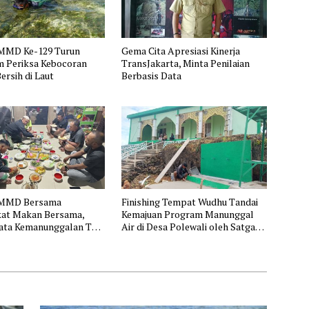
MMD Ke-129 Turun
Gema Cita Apresiasi Kinerja
 Periksa Kebocoran
TransJakarta, Minta Penilaian
ersih di Laut
Berbasis Data
TMMD Bersama
Finishing Tempat Wudhu Tandai
at Makan Bersama,
Kemajuan Program Manunggal
ata Kemanunggalan TNI
Air di Desa Polewali oleh Satgas
akyat
TMMD