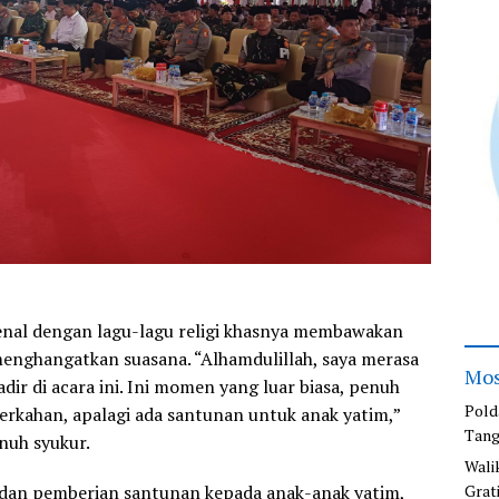
enal dengan lagu-lagu religi khasnya membawakan
enghangatkan suasana. “Alhamdulillah, saya merasa
Mos
adir di acara ini. Ini momen yang luar biasa, penuh
Pold
rkahan, apalagi ada santunan untuk anak yatim,”
Tang
nuh syukur.
Wali
Grat
 dan pemberian santunan kepada anak-anak yatim,