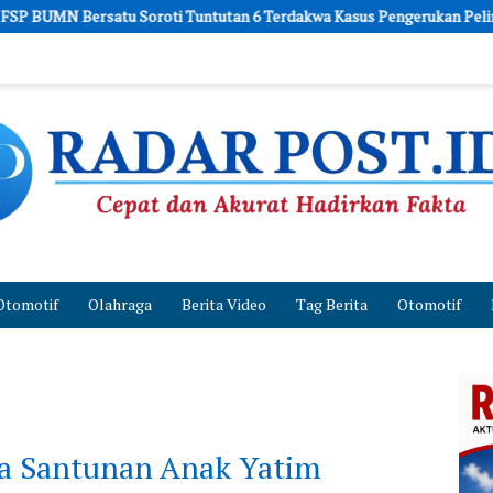
Tuntutan 6 Terdakwa Kasus Pengerukan Pelindo dan Dugaan Pemerasan
Otomotif
Olahraga
Berita Video
Tag Berita
Otomotif
ra Santunan Anak Yatim