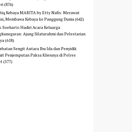
ri
(876)
tiq Kebaya MARITA by Etty Nafis: Merawat
isi, Membawa Kebaya ke Panggung Dunia
(642)
ek Soeharto Hadiri Acara Keluarga
kunegaran: Ajang Silaturahmi dan Pelestarian
ya
(618)
ebatan Sengit Antara Ibu Ida dan Penyidik
ait Penjemputan Paksa Kliennya di Polres
el
(577)