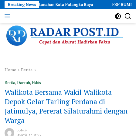
Skip
or Pertanahan Kota Palangka Raya
Breaking News
FSP BUMN Bersatu Soroti T
to
content
Cepat
dan
Akurat
Hadirkan
Fakta
Home
Berita
Berita
,
Daerah
,
Ekbis
Walikota Bersama Wakil Walikota
Depok Gelar Tarling Perdana di
Jatimulya, Pererat Silaturahmi dengan
Warga
Admin
March 11, 2025