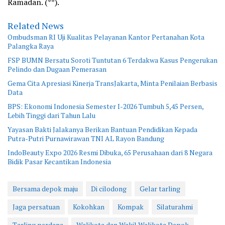
Ramadan. (**).
Related News
Ombudsman RI Uji Kualitas Pelayanan Kantor Pertanahan Kota
Palangka Raya
FSP BUMN Bersatu Soroti Tuntutan 6 Terdakwa Kasus Pengerukan
Pelindo dan Dugaan Pemerasan
Gema Cita Apresiasi Kinerja TransJakarta, Minta Penilaian Berbasis
Data
BPS: Ekonomi Indonesia Semester I-2026 Tumbuh 5,45 Persen,
Lebih Tinggi dari Tahun Lalu
Yayasan Bakti Jalakanya Berikan Bantuan Pendidikan Kepada
Putra-Putri Purnawirawan TNI AL Rayon Bandung
IndoBeauty Expo 2026 Resmi Dibuka, 65 Perusahaan dari 8 Negara
Bidik Pasar Kecantikan Indonesia
Bersama depok maju
Di cilodong
Gelar tarling
Jaga persatuan
Kokohkan
Kompak
Silaturahmi
Tarling perdana
Walikota dan Wakil Walikota Depok