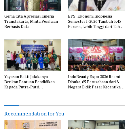
Gema Cita Apresiasi Kinerja
BPS: Ekonomi Indonesia
TransJakarta, Minta Penilaian
Semester I-2026 Tumbuh 5,45
Berbasis Data
Persen, Lebih Tinggi dari Tahun
Lalu
Yayasan Bakti Jalakanya
IndoBeauty Expo 2026 Resmi
Berikan Bantuan Pendidikan
Dibuka, 65 Perusahaan dari 8
Kepada Putra-Putri
Negara Bidik Pasar Kecantikan
Purnawirawan TNI AL Rayon
Indonesia
Bandung
Recommendation for You