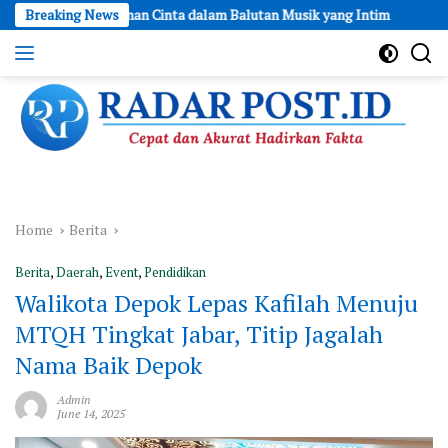
Skip
alanan Cinta dalam Balutan Musik yang Intim
Breaking News
Lewat “Cahaya Hat
to
content
Cepat
dan
Akurat
Hadirkan
Fakta
Home
Berita
Berita
,
Daerah
,
Event
,
Pendidikan
Walikota Depok Lepas Kafilah Menuju
MTQH Tingkat Jabar, Titip Jagalah
Nama Baik Depok
Admin
June 14, 2025