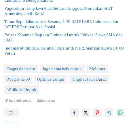
Chintana Jo sebagai Kaluna
Paguyuban Tiang Jawi Ajak Seluruh Anggota Meriahkan HUT
Kemerdekaan RI Ke-81
Tebar Kepedulian untuk Sesama, LPK BAHU ABA Indonesia dan
JA’PERS Perkuat Aksi Sosial
Polres Kebumen Siapkan Trainer AI untuk Edukasi Siswa SMA dan
SMK
Indomaret Run 2026 Kembali Digelar di PIK 2, Siapkan Kuota 10.000
Pelari
Bagus dan juara
Jaga nama baik depok
Melepas
MTQH ke 39
Optimis tampil
Tingkat Jawa Barat
Walikota Depok
Writer: Adi Apeng
Editor: Adm