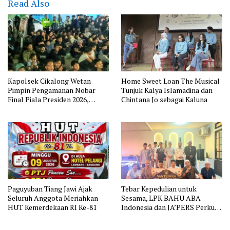
Read Also
Kapolsek Cikalong Wetan
Home Sweet Loan The Musical
Pimpin Pengamanan Nobar
Tunjuk Kalya Islamadina dan
Final Piala Presiden 2026,
Chintana Jo sebagai Kaluna
Situasi Berlangsung Aman dan
Kondusif
Paguyuban Tiang Jawi Ajak
Tebar Kepedulian untuk
Seluruh Anggota Meriahkan
Sesama, LPK BAHU ABA
HUT Kemerdekaan RI Ke-81
Indonesia dan JA’PERS Perkuat
Aksi Sosial