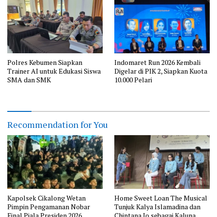
Polres Kebumen Siapkan
Indomaret Run 2026 Kembali
Trainer AI untuk Edukasi Siswa
Digelar di PIK 2, Siapkan Kuota
SMA dan SMK
10.000 Pelari
Recommendation for You
Kapolsek Cikalong Wetan
Home Sweet Loan The Musical
Pimpin Pengamanan Nobar
Tunjuk Kalya Islamadina dan
Final Piala Presiden 2026,
Chintana Jo sebagai Kaluna