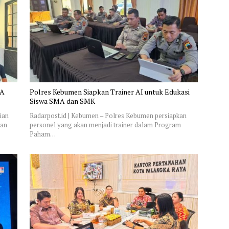
BA
Polres Kebumen Siapkan Trainer AI untuk Edukasi
Siswa SMA dan SMK
ian
Radarpost.id | Kebumen – Polres Kebumen persiapkan
tan
personel yang akan menjadi trainer dalam Program
Paham…