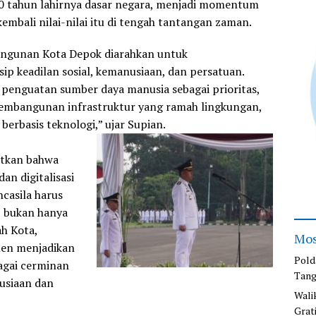
0 tahun lahirnya dasar negara, menjadi momentum
embali nilai-nilai itu di tengah tantangan zaman.
angunan Kota Depok diarahkan untuk
p keadilan sosial, kemanusiaan, dan persatuan.
enguatan sumber daya manusia sebagai prioritas,
pembangunan infrastruktur yang ramah lingkungan,
 berbasis teknologi,” ujar Supian.
utkan bahwa
dan digitalisasi
ancasila harus
, bukan hanya
ah Kota,
Mos
men menjadikan
Pold
agai cerminan
Tang
usiaan dan
Wali
Grat