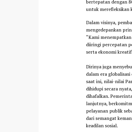
bertepatan dengan 8
untuk merefleksikan k
Dalam visinya, pemb
mengedepankan prinsi
“Kami menempatkan p
diiringi percepatan 
serta ekonomi kreatif
Dirinya juga menyeb
dalam era globalisasi 
saat ini, nilai-nilai P
dihidupi secara nyata
dihafalkan. Pemerint
lanjutnya, berkomit
pelayanan publik seb
dari semangat keman
keadilan sosial.