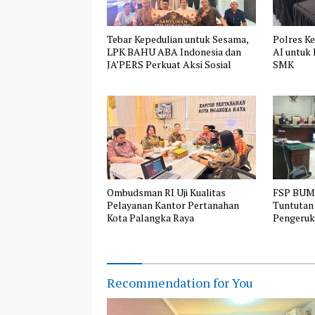
Tebar Kepedulian untuk Sesama,
Polres K
LPK BAHU ABA Indonesia dan
AI untuk
JA’PERS Perkuat Aksi Sosial
SMK
Ombudsman RI Uji Kualitas
FSP BUMN
Pelayanan Kantor Pertanahan
Tuntutan
Kota Palangka Raya
Pengeruk
Pemeras
Recommendation for You