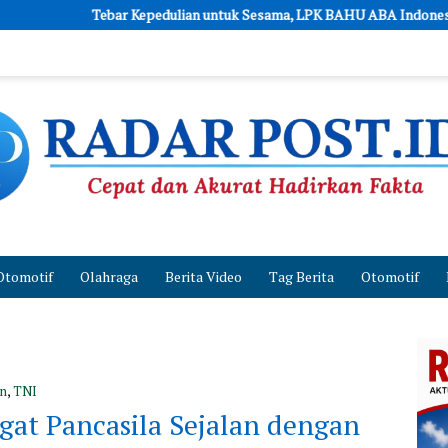
r Kepedulian untuk Sesama, LPK BAHU ABA Indonesia dan JA’PERS Perk
Otomotif
Olahraga
Berita Video
Tag Berita
Otomotif
an
,
TNI
at Pancasila Sejalan dengan