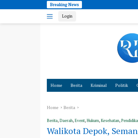
Skip
Breaking News
Teba
to
Login
content
Cepat
dan
Home
Berita
Kriminal
Politik
Akurat
Hadirkan
Fakta
Home
Berita
Berita
,
Daerah
,
Event
,
Hukum
,
Kesehatan
,
Pendidik
Walikota Depok, Semang