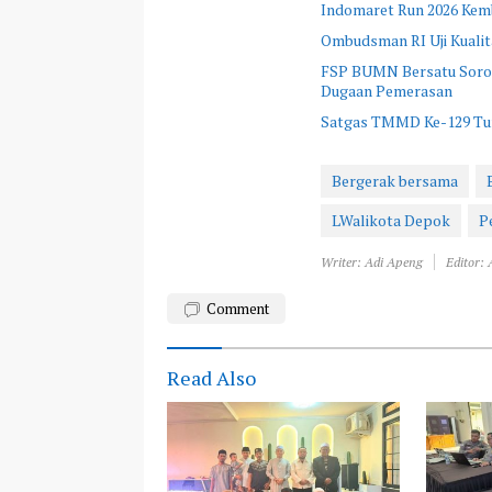
Indomaret Run 2026 Kemba
Ombudsman RI Uji Kualit
FSP BUMN Bersatu Sorot
Dugaan Pemerasan
Satgas TMMD Ke-129 Turu
Bergerak bersama
LWalikota Depok
P
Writer: Adi Apeng
Editor:
Comment
Read Also