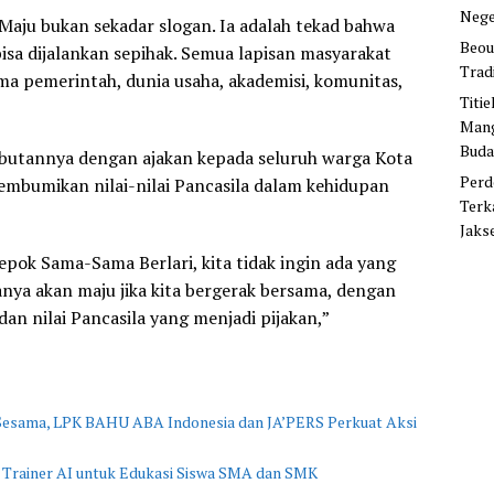
Nege
Maju bukan sekadar slogan. Ia adalah tekad bahwa
Beou
sa dijalankan sepihak. Semua lapisan masyarakat
Trad
ma pemerintah, dunia usaha, akademisi, komunitas,
Titi
Mang
Buda
utannya dengan ajakan kepada seluruh warga Kota
Perd
mbumikan nilai-nilai Pancasila dalam kehidupan
Terk
Jaks
ok Sama-Sama Berlari, kita tidak ingin ada yang
hanya akan maju jika kita bergerak bersama, dengan
dan nilai Pancasila yang menjadi pijakan,”
 Sesama, LPK BAHU ABA Indonesia dan JA’PERS Perkuat Aksi
 Trainer AI untuk Edukasi Siswa SMA dan SMK