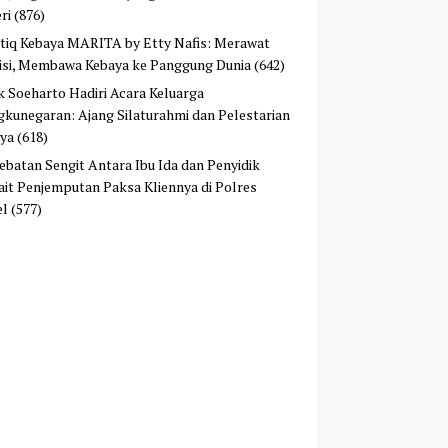
ri
(876)
tiq Kebaya MARITA by Etty Nafis: Merawat
isi, Membawa Kebaya ke Panggung Dunia
(642)
ek Soeharto Hadiri Acara Keluarga
kunegaran: Ajang Silaturahmi dan Pelestarian
ya
(618)
ebatan Sengit Antara Ibu Ida dan Penyidik
ait Penjemputan Paksa Kliennya di Polres
el
(577)