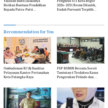
Yayasan Bakti Jalakanya
Pengurus STI Kota Bogor
Berikan Bantuan Pendidikan
2026–2031 Resmi Dilantik,
Kepada Putra-Putri
Endah Purwanti Terpilih
Purnawirawan TNI AL Rayon
sebagai Ketua, Berikut Susunan
Bandung
Lengkap Pengurus
Recommendation for You
Ombudsman RI Uji Kualitas
FSP BUMN Bersatu Soroti
Pelayanan Kantor Pertanahan
Tuntutan 6 Terdakwa Kasus
Kota Palangka Raya
Pengerukan Pelindo dan
Dugaan Pemerasan