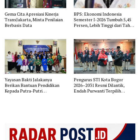
Gema Cita Apresiasi Kinerja
BPS: Ekonomi Indonesia
TransJakarta, Minta Penilaian
Semester I-2026 Tumbuh 5,45
Berbasis Data
Persen, Lebih Tinggi dari Tahun
Lalu
Yayasan Bakti Jalakanya
Pengurus STI Kota Bogor
Berikan Bantuan Pendidikan
2026–2031 Resmi Dilantik,
Kepada Putra-Putri
Endah Purwanti Terpilih
Purnawirawan TNI AL Rayon
sebagai Ketua, Berikut Susunan
Bandung
Lengkap Pengurus