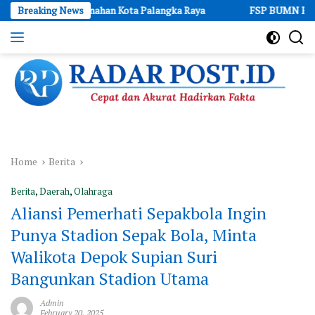
Skip
ertanahan Kota Palangka Raya
Breaking News
FSP BUMN Bersatu Soroti Tunt
to
content
Cepat
dan
Akurat
Hadirkan
Fakta
Home
Berita
Berita
,
Daerah
,
Olahraga
Aliansi Pemerhati Sepakbola Ingin
Punya Stadion Sepak Bola, Minta
Walikota Depok Supian Suri
Bangunkan Stadion Utama
Admin
February 20, 2025