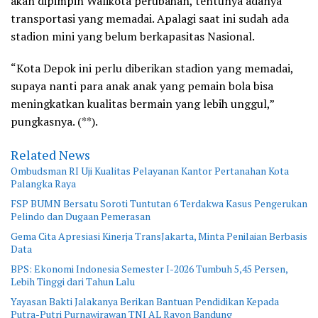
akan dipimpin Walikota perubahan, tentunya adanya
transportasi yang memadai. Apalagi saat ini sudah ada
stadion mini yang belum berkapasitas Nasional.
“Kota Depok ini perlu diberikan stadion yang memadai,
supaya nanti para anak anak yang pemain bola bisa
meningkatkan kualitas bermain yang lebih unggul,”
pungkasnya. (**).
Related News
Ombudsman RI Uji Kualitas Pelayanan Kantor Pertanahan Kota
Palangka Raya
FSP BUMN Bersatu Soroti Tuntutan 6 Terdakwa Kasus Pengerukan
Pelindo dan Dugaan Pemerasan
Gema Cita Apresiasi Kinerja TransJakarta, Minta Penilaian Berbasis
Data
BPS: Ekonomi Indonesia Semester I-2026 Tumbuh 5,45 Persen,
Lebih Tinggi dari Tahun Lalu
Yayasan Bakti Jalakanya Berikan Bantuan Pendidikan Kepada
Putra-Putri Purnawirawan TNI AL Rayon Bandung