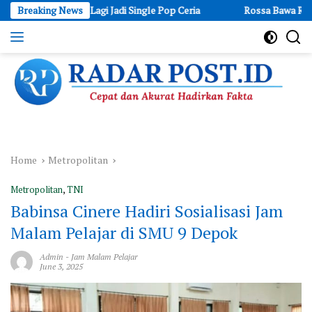
Skip
g Datang Lagi Jadi Single Pop Ceria
Breaking News
Rossa Bawa Raina Naik Pan
to
content
Cepat
dan
Akurat
Hadirkan
Fakta
Home
Metropolitan
Metropolitan
,
TNI
Babinsa Cinere Hadiri Sosialisasi Jam
Malam Pelajar di SMU 9 Depok
Admin
-
Jam Malam Pelajar
June 3, 2025