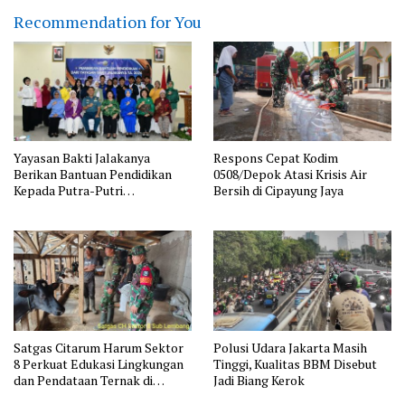
Recommendation for You
Yayasan Bakti Jalakanya
Respons Cepat Kodim
Berikan Bantuan Pendidikan
0508/Depok Atasi Krisis Air
Kepada Putra-Putri
Bersih di Cipayung Jaya
Purnawirawan TNI AL Rayon
Bandung
Satgas Citarum Harum Sektor
Polusi Udara Jakarta Masih
8 Perkuat Edukasi Lingkungan
Tinggi, Kualitas BBM Disebut
dan Pendataan Ternak di
Jadi Biang Kerok
Wilayah Binaan