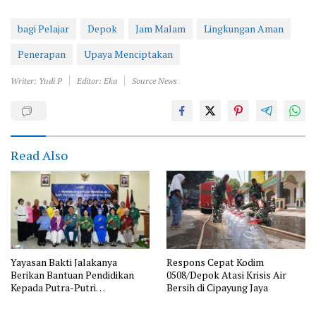
bagi Pelajar
Depok
Jam Malam
Lingkungan Aman
Penerapan
Upaya Menciptakan
Writer: Yudi P
Editor: Eka
Source News
Read Also
Yayasan Bakti Jalakanya
Respons Cepat Kodim
Berikan Bantuan Pendidikan
0508/Depok Atasi Krisis Air
Kepada Putra-Putri
Bersih di Cipayung Jaya
Purnawirawan TNI AL Rayon
Bandung