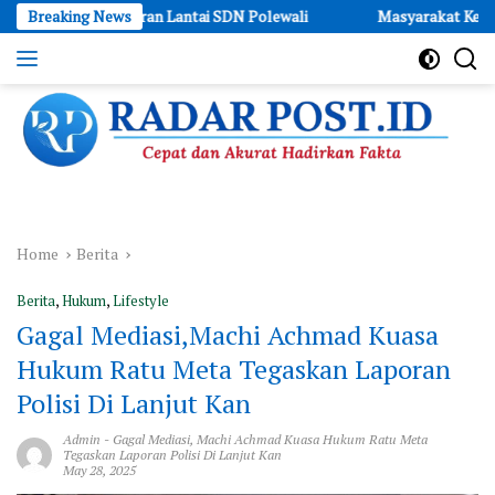
Skip
ngecoran Lantai SDN Polewali
Breaking News
Masyarakat Kepulauan Umbele B
to
content
Cepat
dan
Akurat
Hadirkan
Fakta
Home
Berita
Berita
,
Hukum
,
Lifestyle
Gagal Mediasi,Machi Achmad Kuasa
Hukum Ratu Meta Tegaskan Laporan
Polisi Di Lanjut Kan
Admin
-
Gagal Mediasi
,
Machi Achmad Kuasa Hukum Ratu Meta
Tegaskan Laporan Polisi Di Lanjut Kan
May 28, 2025