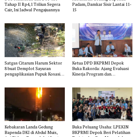
Tahap II Rp4,1 Triliun Segera
Padam, Damkar Sisir Lantai 11-
Cair, Ini Jadwal Pengajuannya
15
Satgas Citarum Harum Sektor
Ketua DPD BKPRMI Depok
8 buat Demplot Sayuran
Buka Rakorda: Ajang Evaluasi
pengaplikasian Pupuk Kosasih
Kinerja Program dan
serta Perkuat Edukasi
Silaturahmi
Lingkungan dan Pendataan
Ternak di Wilayah Binaan
Kebakaran Landa Gedung
Buka Peluang Usaha: LPEKIN
Bapenda DKI di Abdul Muis,
BKPRMI Depok Beri Pelatihan