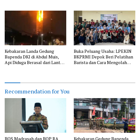
serta Perkuat Edukasi
Silaturahmi
Lingkungan dan Pendataan
Ternak di Wilayah Binaan
Kebakaran Landa Gedung
Buka Peluang Usaha: LPEKIN
Bapenda DKI di Abdul Muis,
BKPRMI Depok Beri Pelatihan
Api Diduga Berasal dari Lantai
Barista dan Cara Mengolah
11
Kopi
Recommendation for You
BOS Madrasah dan BOP RA
Kebakaran Gedung Bapenda