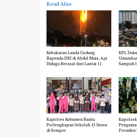
Read Also
Kebakaran Landa Gedung
KPL Duk
Bapenda DKI di Abdul Muis, Api
Umumkan
Diduga Berasal dari Lantai 11
Sampah Il
Kapolres Kebumen Bantu
Kapolsek
Perlengkapan Sekolah 15 Siswa
Pengaman
di Sempor
Presiden 
Berlangs