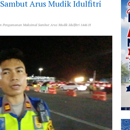
ambut Arus Mudik Idulfitri
n Pengamanan Maksimal Sambut Arus Mudik Idulfitri 1446 H