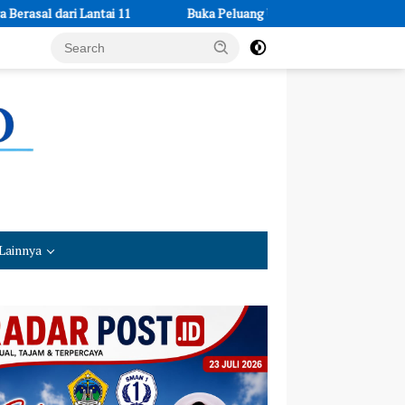
Buka Peluang Usaha: LPEKIN BKPRMI Depok Beri Pelatihan Bari
Lainnya