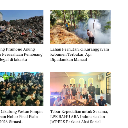
ung Pramono Anung
Lahan Perhutani di Karanggayam
 Perusahaan Pembuang
Kebumen Terbakar, Api
egal di Jakarta
Dipadamkan Manual
 Cikalong Wetan Pimpin
Tebar Kepedulian untuk Sesama,
an Nobar Final Piala
LPK BAHU ABA Indonesia dan
2026, Situasi
JA’PERS Perkuat Aksi Sosial
ung Aman dan Kondusif