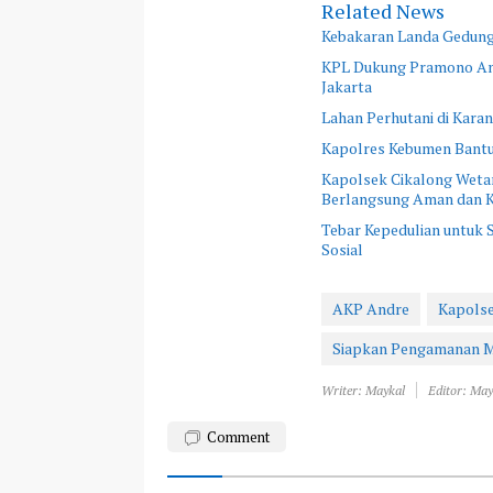
Related News
Kebakaran Landa Gedung 
KPL Dukung Pramono An
Jakarta
Lahan Perhutani di Kar
Kapolres Kebumen Bantu
Kapolsek Cikalong Wetan
Berlangsung Aman dan K
Tebar Kepedulian untuk
Sosial
AKP Andre
Kapols
Siapkan Pengamanan Ma
Writer: Maykal
Editor: May
Comment