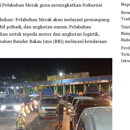
Nege
i Pelabuhan Merak guna meningkatkan frekuensi
Beou
Trad
abuhan
: Pelabuhan Merak akan melayani penumpang
obil pribadi, dan angkutan umum. Pelabuhan
Titi
Mang
kan untuk sepeda motor dan angkutan logistik,
Buda
buhan Bandar Bakau Jaya (BBJ) melayani kendaraan
Perd
Terk
Jaks