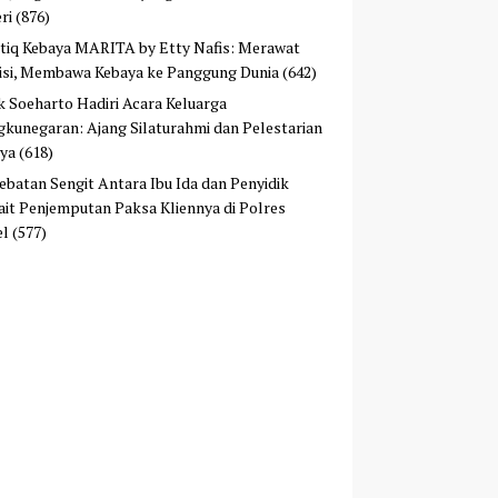
ri
(876)
tiq Kebaya MARITA by Etty Nafis: Merawat
isi, Membawa Kebaya ke Panggung Dunia
(642)
ek Soeharto Hadiri Acara Keluarga
kunegaran: Ajang Silaturahmi dan Pelestarian
ya
(618)
ebatan Sengit Antara Ibu Ida dan Penyidik
ait Penjemputan Paksa Kliennya di Polres
el
(577)