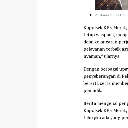
Pelataran Merak kp3
Kapolsek KP3 Merak,
tetap waspada, menj
demi kelancaran perj
pelayanan terbaik a
nyaman,” ujarnya.
Dengan berbagai upay
penyeberangan di Pe
berarti, serta membe
pemudik.
Berita mengenai pen
Kapolsek KP3 Merak, A
tahu jika ada yang pe