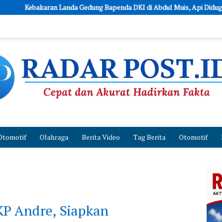
edung Bapenda DKI di Abdul Muis, Api Diduga Berasal dari Lantai 11
Otomotif
Olahraga
Berita Video
Tag Berita
Otomotif
KP Andre, Siapkan