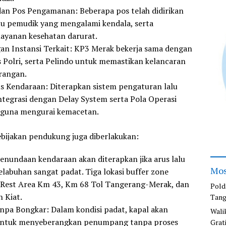
dan Pos Pengamanan
: Beberapa pos telah didirikan
 pemudik yang mengalami kendala, serta
ayanan kesehatan darurat.
an Instansi Terkait
: KP3 Merak bekerja sama dengan
 Polri, serta Pelindo untuk memastikan kelancaran
rangan.
s Kendaraan
: Diterapkan sistem pengaturan lalu
integrasi dengan Delay System serta Pola Operasi
guna mengurai kemacetan.
kebijakan pendukung juga diberlakukan:
Penundaan kendaraan akan diterapkan jika arus lalu
Mos
elabuhan sangat padat. Tiga lokasi buffer zone
u Rest Area Km 43, Km 68 Tol Tangerang-Merak, dan
Pold
 Kiat.
Tang
anpa Bongkar
: Dalam kondisi padat, kapal akan
Wali
 untuk menyeberangkan penumpang tanpa proses
Grat