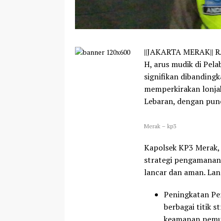
||JAKARTA MERAK|| 
H, arus mudik di Pel
signifikan dibanding
memperkirakan lonjak
Lebaran, dengan punc
Merak – kp3
Kapolsek KP3 Merak,
strategi pengamanan
lancar dan aman. Lan
Peningkatan P
berbagai titik 
keamanan pemu