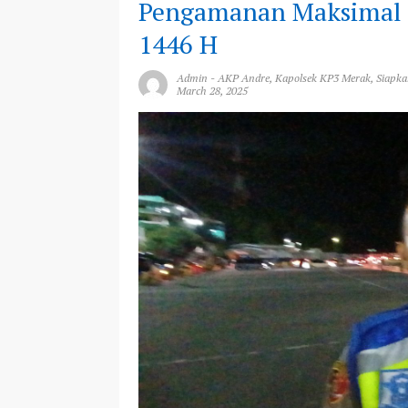
Pengamanan Maksimal S
1446 H
Admin
-
AKP Andre
,
Kapolsek KP3 Merak
,
Siapka
March 28, 2025