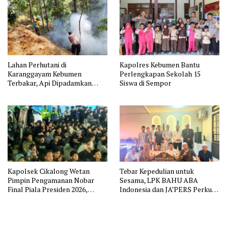
Lahan Perhutani di
Kapolres Kebumen Bantu
Karanggayam Kebumen
Perlengkapan Sekolah 15
Terbakar, Api Dipadamkan
Siswa di Sempor
Manual
Kapolsek Cikalong Wetan
Tebar Kepedulian untuk
Pimpin Pengamanan Nobar
Sesama, LPK BAHU ABA
Final Piala Presiden 2026,
Indonesia dan JA’PERS Perkuat
Situasi Berlangsung Aman dan
Aksi Sosial
Kondusif