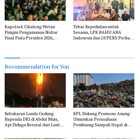
Kapolsek Cikalong Wetan
Tebar Kepedulian untuk
Pimpin Pengamanan Nobar
Sesama, LPK BAHU ABA
Final Piala Presiden 2026,
Indonesia dan JA’PERS Perkuat
Situasi Berlangsung Aman dan
Aksi Sosial
Kondusif
Recommendation for You
Kebakaran Landa Gedung
KPL Dukung Pramono Anung
Bapenda DKI di Abdul Muis,
Umumkan Perusahaan
Api Diduga Berasal dari Lantai
Pembuang Sampah Ilegal di
11
Jakarta