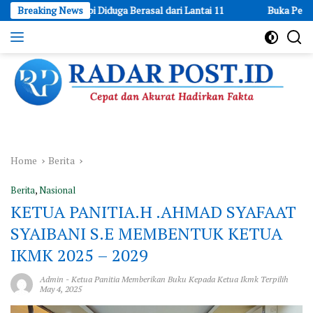
Skip
 Api Diduga Berasal dari Lantai 11
Breaking News
Buka Peluang Usaha: LPEK
to
content
Cepat
dan
Akurat
Hadirkan
Fakta
Home
Berita
Berita
,
Nasional
KETUA PANITIA.H .AHMAD SYAFAAT
SYAIBANI S.E MEMBENTUK KETUA
IKMK 2025 – 2029
Admin
-
Ketua Panitia Memberikan Buku Kepada Ketua Ikmk Terpilih
May 4, 2025