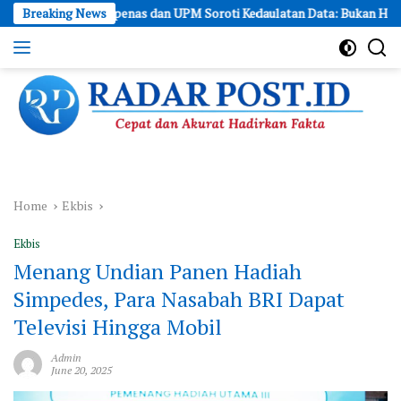
Skip
Bappenas dan UPM Soroti Kedaulatan Data: Bukan Hanya Soal Server, 
Breaking News
to
content
Cepat
dan
Akurat
Hadirkan
Fakta
Home
Ekbis
Ekbis
Menang Undian Panen Hadiah
Simpedes, Para Nasabah BRI Dapat
Televisi Hingga Mobil
Admin
June 20, 2025