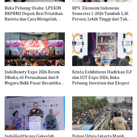
Buka Peluang Usaha: LPEKIN
BPS: Ekonomi Indonesia
BKPRMI Depok Beri Pelatihan
Semester I-2026 Tumbuh 5,45
Barista dan Cara Mengolah
Persen, Lebih Tinggi dari Tahun
Kopi
Lalu
IndoBeauty Expo 2026 Resmi
Krista Exhibitions Hadirkan ILF
Dibuka, 65 Perusahaan dari 8
dan IGT Expo 2026, Buka
Negara Bidik Pasar Kecantikan
Peluang Investasi dan Ekspor
Indonesia
IndoHealthcare Gakeslab
Polusi Udara Jakarta Masih