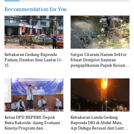
Recommendation for You
Kebakaran Gedung Bapenda
Satgas Citarum Harum Sektor
Padam, Damkar Sisir Lantai 11-
8 buat Demplot Sayuran
15
pengaplikasian Pupuk Kosasih
serta Perkuat Edukasi
Lingkungan dan Pendataan
Ternak di Wilayah Binaan
Ketua DPD BKPRMI Depok
Kebakaran Landa Gedung
Buka Rakorda: Ajang Evaluasi
Bapenda DKI di Abdul Muis,
Kinerja Program dan
Api Diduga Berasal dari Lantai
Silaturahmi
11