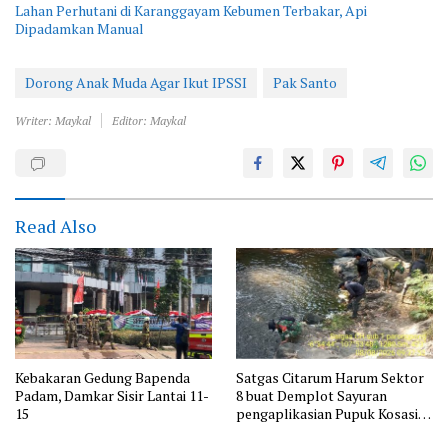
Lahan Perhutani di Karanggayam Kebumen Terbakar, Api
Dipadamkan Manual
Dorong Anak Muda Agar Ikut IPSSI
Pak Santo
Writer: Maykal
Editor: Maykal
Read Also
Kebakaran Gedung Bapenda
Satgas Citarum Harum Sektor
Padam, Damkar Sisir Lantai 11-
8 buat Demplot Sayuran
15
pengaplikasian Pupuk Kosasih
serta Perkuat Edukasi