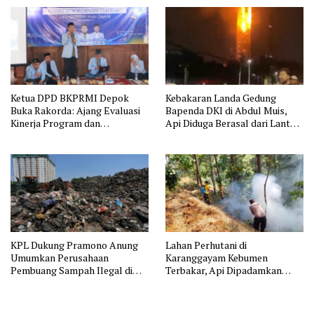
Lingkungan dan Pendataan
Ternak di Wilayah Binaan
Ketua DPD BKPRMI Depok
Kebakaran Landa Gedung
Buka Rakorda: Ajang Evaluasi
Bapenda DKI di Abdul Muis,
Kinerja Program dan
Api Diduga Berasal dari Lantai
Silaturahmi
11
KPL Dukung Pramono Anung
Lahan Perhutani di
Umumkan Perusahaan
Karanggayam Kebumen
Pembuang Sampah Ilegal di
Terbakar, Api Dipadamkan
Jakarta
Manual