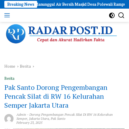
Skip
Manunggal Air Bersih Masjid Desa Polewali Rampung, Dukung Kebut
Breaking News
to
content
Cepat
dan
Akurat
Hadirkan
Fakta
Home
Berita
Berita
Pak Santo Dorong Pengembangan
Pencak Silat di RW 16 Kelurahan
Semper Jakarta Utara
Admin
-
Dorong Pengembangan Pencak Silat Di RW 16 Kelurahan
Semper
,
Jakarta Utara
,
Pak Santo
February 23, 2025