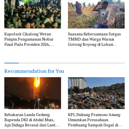
Kapolsek Cikalong Wetan
Suasana Kebersamaan Satgas
Pimpin Pengamanan Nobar
TMMD dan Warga Warnai
Final Piala Presiden 2026,
Gotong Royong di Lokasi
Situasi Berlangsung Aman dan
Manunggal Air
Kondusif
Recommendation for You
Kebakaran Landa Gedung
KPL Dukung Pramono Anung
Bapenda DKI di Abdul Muis,
Umumkan Perusahaan
Api Diduga Berasal dari Lantai
Pembuang Sampah Ilegal di