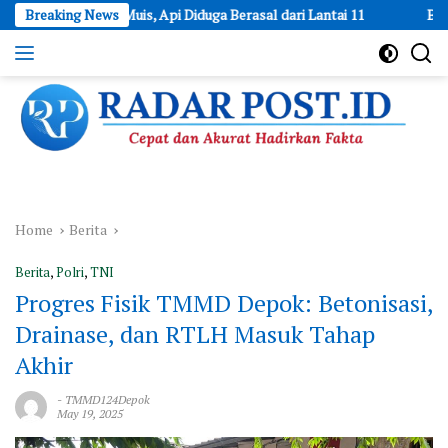
Skip
Abdul Muis, Api Diduga Berasal dari Lantai 11
Breaking News
Buka Peluang 
to
content
Cepat
dan
Akurat
Hadirkan
Fakta
Home
Berita
Berita
,
Polri
,
TNI
Progres Fisik TMMD Depok: Betonisasi,
Drainase, dan RTLH Masuk Tahap
Akhir
-
TMMD124Depok
May 19, 2025