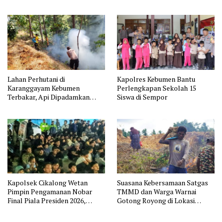
11
Jakarta
Lahan Perhutani di
Kapolres Kebumen Bantu
Karanggayam Kebumen
Perlengkapan Sekolah 15
Terbakar, Api Dipadamkan
Siswa di Sempor
Manual
Kapolsek Cikalong Wetan
Suasana Kebersamaan Satgas
Pimpin Pengamanan Nobar
TMMD dan Warga Warnai
Final Piala Presiden 2026,
Gotong Royong di Lokasi
Situasi Berlangsung Aman dan
Manunggal Air
Kondusif