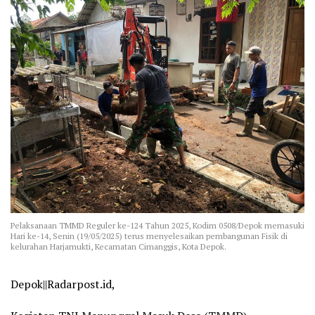
Pelaksanaan TMMD Reguler ke-124 Tahun 2025, Kodim 0508/Depok memasuki
Hari ke-14, Senin (19/05/2025) terus menyelesaikan pembangunan Fisik di
kelurahan Harjamukti, Kecamatan Cimanggis, Kota Depok.
Depok||Radarpost.id,