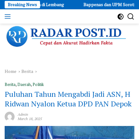
Skip
mbaan di Lembang
Breaking News
Bappenas dan UPM Soroti Kedaulatan Data: 
to
content
Cepat
dan
Akurat
Hadirkan
Fakta
Home
Berita
Berita
,
Daerah
,
Politik
Puluhan Tahun Mengabdi Jadi ASN, H
Ridwan Nyalon Ketua DPD PAN Depok
Admin
March 18, 2025