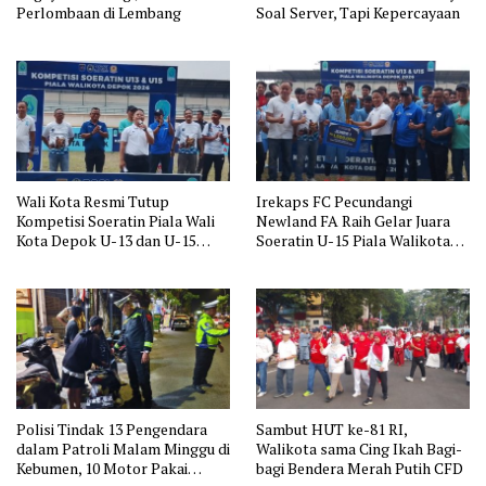
Perlombaan di Lembang
Soal Server, Tapi Kepercayaan
Wali Kota Resmi Tutup
Irekaps FC Pecundangi
Kompetisi Soeratin Piala Wali
Newland FA Raih Gelar Juara
Kota Depok U-13 dan U-15
Soeratin U-15 Piala Walikota
Juara Pertama Wakili Depok ke
Depok: Wakili Depok ke Jawa
Jawa Barat
Barat
Polisi Tindak 13 Pengendara
Sambut HUT ke-81 RI,
dalam Patroli Malam Minggu di
Walikota sama Cing Ikah Bagi-
Kebumen, 10 Motor Pakai
bagi Bendera Merah Putih CFD