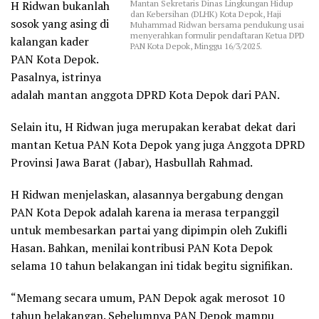
Mantan Sekretaris Dinas Lingkungan Hidup
H Ridwan bukanlah
dan Kebersihan (DLHK) Kota Depok, Haji
sosok yang asing di
Muhammad Ridwan bersama pendukung usai
menyerahkan formulir pendaftaran Ketua DPD
kalangan kader
PAN Kota Depok, Minggu 16/3/2025.
PAN Kota Depok.
Pasalnya, istrinya
adalah mantan anggota DPRD Kota Depok dari PAN.
Selain itu, H Ridwan juga merupakan kerabat dekat dari
mantan Ketua PAN Kota Depok yang juga Anggota DPRD
Provinsi Jawa Barat (Jabar), Hasbullah Rahmad.
H Ridwan menjelaskan, alasannya bergabung dengan
PAN Kota Depok adalah karena ia merasa terpanggil
untuk membesarkan partai yang dipimpin oleh Zukifli
Hasan. Bahkan, menilai kontribusi PAN Kota Depok
selama 10 tahun belakangan ini tidak begitu signifikan.
“Memang secara umum, PAN Depok agak merosot 10
tahun belakangan. Sebelumnya PAN Depok mampu