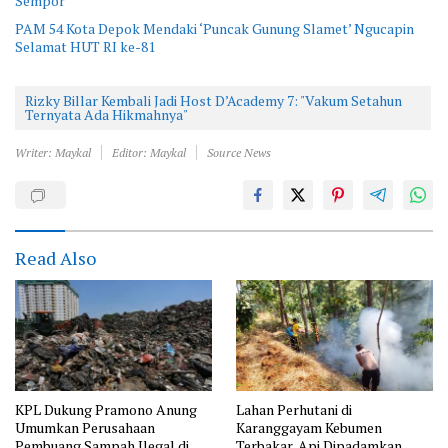
Sempor
PAM 54 Kota Depok Mendaki ‘Puncak Gunung Slamet’ Ngucapin
Selamat HUT RI ke-81
Rizky Billar Kembali Jadi Host D’Academy 7: "Vakum Setahun
Ternyata Ada Hikmahnya"
Writer: Maykal
Editor: Maykal
Source News
Read Also
KPL Dukung Pramono Anung
Lahan Perhutani di
Umumkan Perusahaan
Karanggayam Kebumen
Pembuang Sampah Ilegal di
Terbakar, Api Dipadamkan