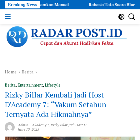
Skip
 Dipadamkan Manual
Breaking News
Rahasia Tata Suara Bluey Terungkap, Da
to
content
Cepat
dan
Akurat
Hadirkan
Fakta
Home
Berita
Berita
,
Entertainment
,
Lifestyle
Rizky Billar Kembali Jadi Host
D’Academy 7: “Vakum Setahun
Ternyata Ada Hikmahnya”
Admin
-
Akademy 7
,
Risky Bilar Jadi Host D
June 13, 2025