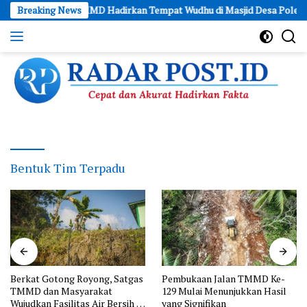
Skip
, Satgas TMMD Hadirkan Tempat Wudhu di Masjid Desa Polewali
Breaking News
to
content
Cepat
dan
Akurat
Hadirkan
Fakta
Bentuk Tim Terpadu
Berkat Gotong Royong, Satgas
Pembukaan Jalan TMMD Ke-
TMMD dan Masyarakat
129 Mulai Menunjukkan Hasil
Wujudkan Fasilitas Air Bersih di
yang Signifikan