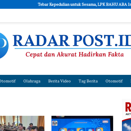
Tebar Kepedulian untuk Sesama, LPK BAHU ABA Indonesia dan
Otomotif
Olahraga
Berita Video
Tag Berita
Otomotif