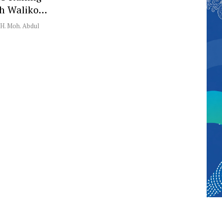
h Walikota
KH. Moh. Abdul