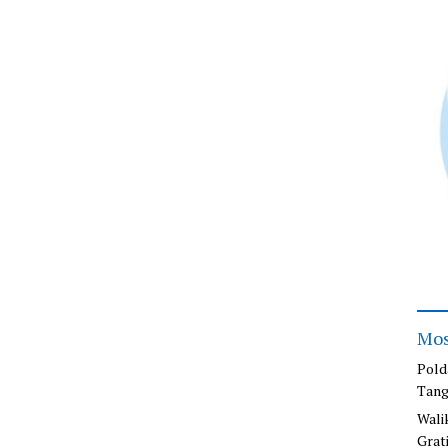
Mos
Pold
Tang
Wali
Grat