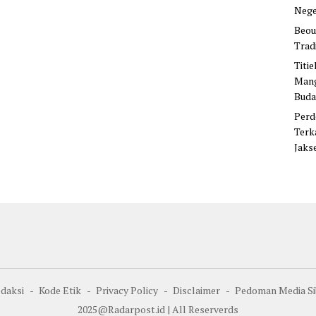
Nege
Beou
Trad
Titi
Mang
Buda
Perd
Terk
Jaks
daksi
Kode Etik
Privacy Policy
Disclaimer
Pedoman Media Si
2025@Radarpost.id | All Reserverds