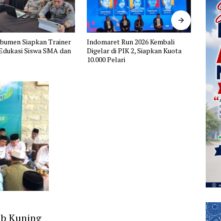
t Run 2026 Kembali
Ombudsman RI Uji Kualitas
FSP B
i PIK 2, Siapkan Kuota
Pelayanan Kantor Pertanahan
Tuntu
ari
Kota Palangka Raya
Penge
Peme
ab Kuning