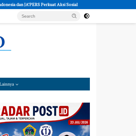
 JA’PERS Perkuat Aksi Sosial
Polres Kebumen Siapkan Traine
Lainnya