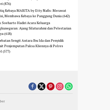
ri
(876)
tiq Kebaya MARITA by Etty Nafis: Merawat
isi, Membawa Kebaya ke Panggung Dunia
(642)
ek Soeharto Hadiri Acara Keluarga
kunegaran: Ajang Silaturahmi dan Pelestarian
ya
(618)
ebatan Sengit Antara Ibu Ida dan Penyidik
ait Penjemputan Paksa Kliennya di Polres
el
(577)
ber