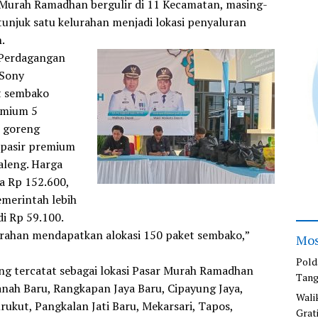
 Murah Ramadhan bergulir di 11 Kecamatan, masing-
unjuk satu kelurahan menjadi lokasi penyaluran
.
 Perdagangan
 Sony
t sembako
remium 5
k goreng
a pasir premium
kaleng. Harga
a Rp 152.600,
emerintah lebih
di Rp 59.100.
rahan mendapatkan alokasi 150 paket sembako,”
Mos
Pold
g tercatat sebagai lokasi Pasar Murah Ramadhan
Tang
anah Baru, Rangkapan Jaya Baru, Cipayung Jaya,
Wali
Krukut, Pangkalan Jati Baru, Mekarsari, Tapos,
Grat