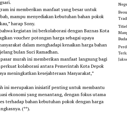
sari.
Nege
gram ini memberikan manfaat yang besar untuk
Beou
ebab, mampu menyediakan kebutuhan bahan pokok
Trad
kau,” harap Sony.
Titi
ahwa kegiatan ini berkolaborasi dengan Baznas Kota
Mang
ikan voucher potongan harga sebagai upaya
Buda
asyarakat dalam menghadapi kenaikan harga bahan
Perd
jelang bulan Suci Ramadhan.
Terk
 pasar murah ini memberikan manfaat langsung bagi
Jaks
perkuat kolaborasi antara Pemerintah Kota Depok
aya meningkatkan kesejahteraan Masyarakat,”
h ini merupakan inisiatif penting untuk membantu
tuasi ekonomi yang menantang, dengan fokus utama
es terhadap bahan kebutuhan pokok dengan harga
ngkasnya. (**).