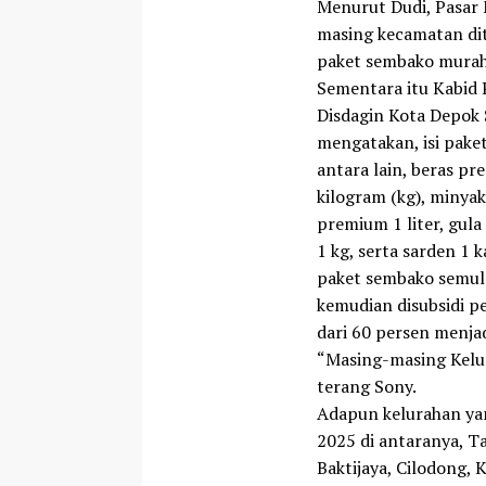
Menurut Dudi, Pasar
masing kecamatan dit
paket sembako murah
Sementara itu Kabid
Disdagin Kota Depok
mengatakan, isi pake
antara lain, beras p
kilogram (kg), minya
premium 1 liter, gul
1 kg, serta sarden 1 
paket sembako semul
kemudian disubsidi p
dari 60 persen menja
“Masing-masing Kelu
terang Sony.
Adapun kelurahan yan
2025 di antaranya, T
Baktijaya, Cilodong, 