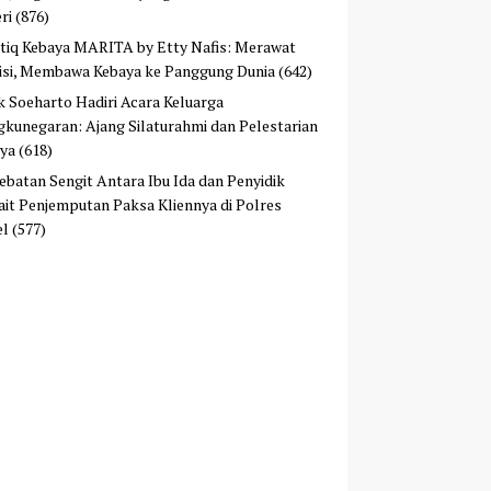
ri
(876)
tiq Kebaya MARITA by Etty Nafis: Merawat
isi, Membawa Kebaya ke Panggung Dunia
(642)
ek Soeharto Hadiri Acara Keluarga
kunegaran: Ajang Silaturahmi dan Pelestarian
ya
(618)
ebatan Sengit Antara Ibu Ida dan Penyidik
ait Penjemputan Paksa Kliennya di Polres
el
(577)