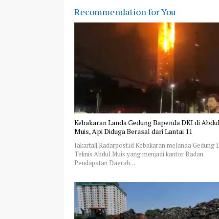
Recommendation for You
Kebakaran Landa Gedung Bapenda DKI di Abdu
Muis, Api Diduga Berasal dari Lantai 11
Jakarta|| Radarpost.id Kebakaran melanda Gedung 
Teknis Abdul Muis yang menjadi kantor Badan
Pendapatan Daerah…