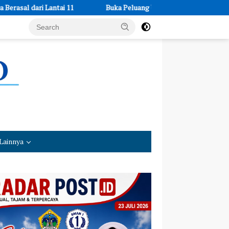
11
Buka Peluang Usaha: LPEKIN BKPRMI Depok Beri Pelatihan
Lainnya