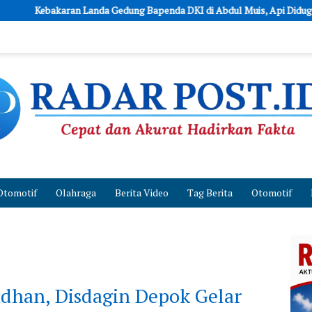
nda Gedung Bapenda DKI di Abdul Muis, Api Diduga Berasal dari Lantai 
Otomotif
Olahraga
Berita Video
Tag Berita
Otomotif
adhan, Disdagin Depok Gelar