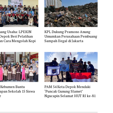
uang Usaha: LPEKIN
KPL Dukung Pramono Anung
epok Beri Pelatihan
Umumkan Perusahaan Pembuang
dan Cara Mengolah Kopi
Sampah Ilegal di Jakarta
 Kebumen Bantu
PAM 54 Kota Depok Mendaki
apan Sekolah 15 Siswa
‘Puncak Gunung Slamet’
r
Ngucapin Selamat HUT RI ke-81