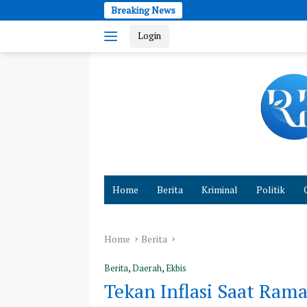
Skip
Breaking News
Kebakaran La
to
Login
content
Cepat
dan
Home
Berita
Kriminal
Politik
Akurat
Hadirkan
Fakta
Home
Berita
Berita
,
Daerah
,
Ekbis
Tekan Inflasi Saat Ram