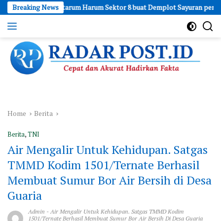
Skip
as Citarum Harum Sektor 8 buat Demplot Sayuran pengaplikasian Pupuk
Breaking News
to
content
Cepat
dan
Akurat
Hadirkan
Fakta
Home
Berita
Berita
,
TNI
Air Mengalir Untuk Kehidupan. Satgas
TMMD Kodim 1501/Ternate Berhasil
Membuat Sumur Bor Air Bersih di Desa
Guaria
Admin
-
Air Mengalir Untuk Kehidupan. Satgas TMMD Kodim
1501/Ternate Berhasil Membuat Sumur Bor Air Bersih Di Desa Guaria