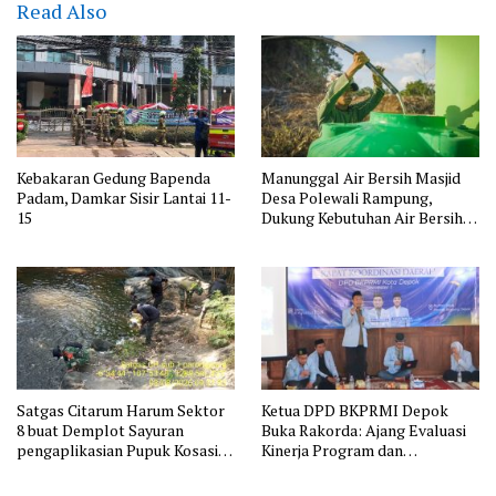
Read Also
Kebakaran Gedung Bapenda
Manunggal Air Bersih Masjid
Padam, Damkar Sisir Lantai 11-
Desa Polewali Rampung,
15
Dukung Kebutuhan Air Bersih
Masyarakat
Satgas Citarum Harum Sektor
Ketua DPD BKPRMI Depok
8 buat Demplot Sayuran
Buka Rakorda: Ajang Evaluasi
pengaplikasian Pupuk Kosasih
Kinerja Program dan
serta Perkuat Edukasi
Silaturahmi
Lingkungan dan Pendataan