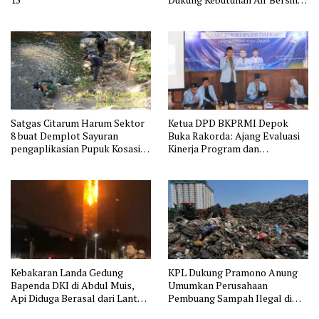
15
Dukung Kebutuhan Air Bersih
Masyarakat
Satgas Citarum Harum Sektor
Ketua DPD BKPRMI Depok
8 buat Demplot Sayuran
Buka Rakorda: Ajang Evaluasi
pengaplikasian Pupuk Kosasih
Kinerja Program dan
serta Perkuat Edukasi
Silaturahmi
Lingkungan dan Pendataan
Ternak di Wilayah Binaan
Kebakaran Landa Gedung
KPL Dukung Pramono Anung
Bapenda DKI di Abdul Muis,
Umumkan Perusahaan
Api Diduga Berasal dari Lantai
Pembuang Sampah Ilegal di
11
Jakarta