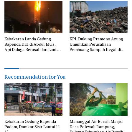
Ternak di Wilayah Binaan
Kebakaran Landa Gedung
KPL Dukung Pramono Anung
Bapenda DKI di Abdul Muis,
Umumkan Perusahaan
Api Diduga Berasal dari Lantai
Pembuang Sampah Ilegal di
11
Jakarta
Recommendation for You
Kebakaran Gedung Bapenda
Manunggal Air Bersih Masjid
Padam, Damkar Sisir Lantai 11-
Desa Polewali Rampung,