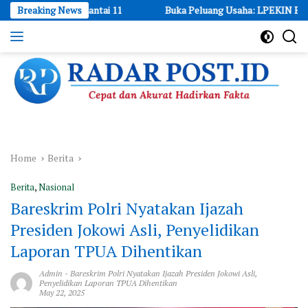
Skip
dari Lantai 11
Breaking News
Buka Peluang Usaha: LPEKIN BKPRMI Depok Ber
to
content
Cepat
dan
Akurat
Hadirkan
Fakta
Home
Berita
Berita
,
Nasional
Bareskrim Polri Nyatakan Ijazah
Presiden Jokowi Asli, Penyelidikan
Laporan TPUA Dihentikan
Admin
-
Bareskrim Polri Nyatakan Ijazah Presiden Jokowi Asli
,
Penyelidikan Laporan TPUA Dihentikan
May 22, 2025