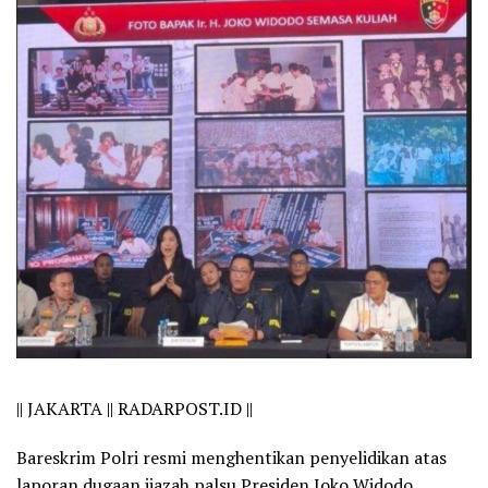
||
JAKARTA || RADARPOST.ID ||
Bareskrim Polri resmi menghentikan penyelidikan atas
laporan dugaan ijazah palsu Presiden Joko Widodo