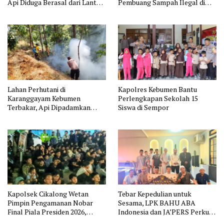
Api Diduga Berasal dari Lantai
Pembuang Sampah Ilegal di
11
Jakarta
Lahan Perhutani di
Kapolres Kebumen Bantu
Karanggayam Kebumen
Perlengkapan Sekolah 15
Terbakar, Api Dipadamkan
Siswa di Sempor
Manual
Kapolsek Cikalong Wetan
Tebar Kepedulian untuk
Pimpin Pengamanan Nobar
Sesama, LPK BAHU ABA
Final Piala Presiden 2026,
Indonesia dan JA’PERS Perkuat
Situasi Berlangsung Aman dan
Aksi Sosial