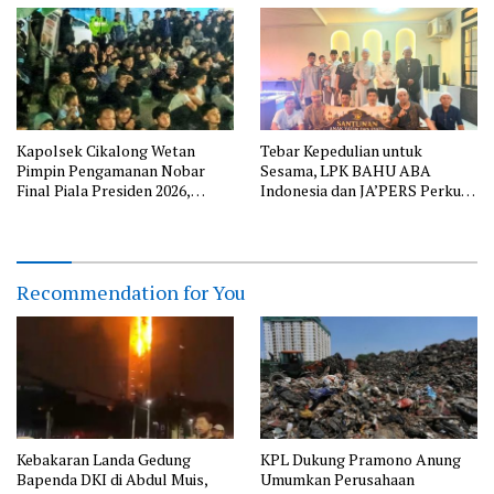
Kapolsek Cikalong Wetan
Tebar Kepedulian untuk
Pimpin Pengamanan Nobar
Sesama, LPK BAHU ABA
Final Piala Presiden 2026,
Indonesia dan JA’PERS Perkuat
Situasi Berlangsung Aman dan
Aksi Sosial
Kondusif
Recommendation for You
Kebakaran Landa Gedung
KPL Dukung Pramono Anung
Bapenda DKI di Abdul Muis,
Umumkan Perusahaan