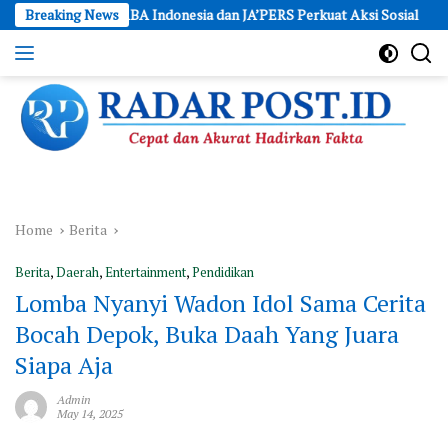
Skip
 BAHU ABA Indonesia dan JA’PERS Perkuat Aksi Sosial
Breaking News
Polres
to
content
Cepat
dan
Akurat
Hadirkan
Fakta
Home
Berita
Berita
,
Daerah
,
Entertainment
,
Pendidikan
Lomba Nyanyi Wadon Idol Sama Cerita
Bocah Depok, Buka Daah Yang Juara
Siapa Aja
Admin
May 14, 2025