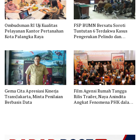
Ombudsman RI Uji Kualitas
FSP BUMN Bersatu Soroti
Pelayanan Kantor Pertanahan
Tuntutan 6 Terdakwa Kasus
Kota Palangka Raya
Pengerukan Pelindo dan
Dugaan Pemerasan
Gema Cita Apresiasi Kinerja
Film Agensi Rumah Tangga
TransJakarta, Minta Penilaian
Rilis Trailer, Naya Anindita
Berbasis Data
Angkat Fenomena PHK dalam
Balutan Komedi yang Relatable