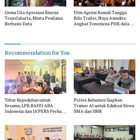
Gema Cita Apresiasi Kinerja
Film Agensi Rumah Tangga
TransJakarta, Minta Penilaian
Rilis Trailer, Naya Anindita
Berbasis Data
Angkat Fenomena PHK dalam
Balutan Komedi yang Relatable
Recommendation for You
Tebar Kepedulian untuk
Polres Kebumen Siapkan
Sesama, LPK BAHU ABA
Trainer AI untuk Edukasi Siswa
Indonesia dan JA’PERS Perkuat
SMA dan SMK
Aksi Sosial