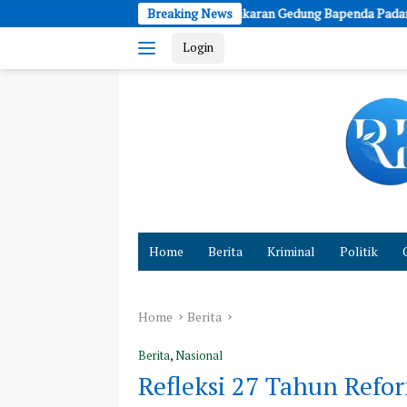
Skip
Kebakaran Gedung Bapenda Padam, Damkar Sisir Lantai 11-15
Breaking News
to
Login
content
Cepat
dan
Home
Berita
Kriminal
Politik
Akurat
Hadirkan
Fakta
Home
Berita
Berita
,
Nasional
Refleksi 27 Tahun Refor