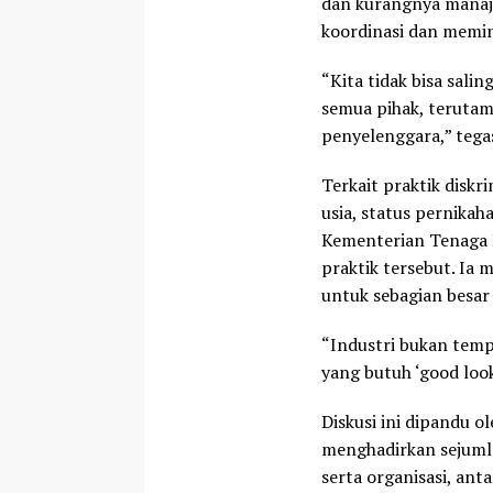
dan kurangnya manaj
koordinasi dan memin
“Kita tidak bisa sali
semua pihak, teruta
penyelenggara,” tega
Terkait praktik diskr
usia, status pernika
Kementerian Tenaga K
praktik tersebut. Ia 
untuk sebagian besar 
“Industri bukan temp
yang butuh ‘good look
Diskusi ini dipandu o
menghadirkan sejuml
serta organisasi, ant