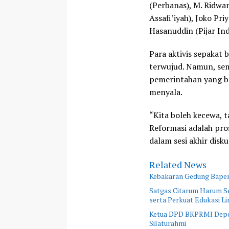
(Perbanas), M. Ridwa
Assafi’iyah), Joko Pr
Hasanuddin (Pijar Ind
Para aktivis sepakat
terwujud. Namun, se
pemerintahan yang ber
menyala.
“Kita boleh kecewa, t
Reformasi adalah pro
dalam sesi akhir disku
Related News
Kebakaran Gedung Bapend
Satgas Citarum Harum Se
serta Perkuat Edukasi L
Ketua DPD BKPRMI Depok
Silaturahmi