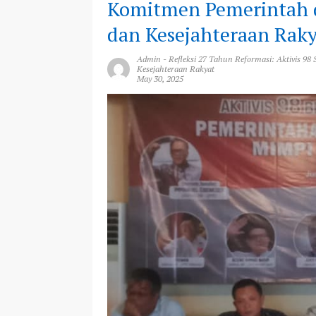
Komitmen Pemerintah 
dan Kesejahteraan Rak
Admin
-
Refleksi 27 Tahun Reformasi: Aktivis 
Kesejahteraan Rakyat
May 30, 2025