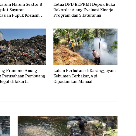
itarum Harum Sektor 8
Ketua DPD BKPRMI Depok Buka
plot Sayuran
Rakorda: Ajang Evaluasi Kinerja
kasian Pupuk Kosasih
Program dan Silaturahmi
kuat Edukasi
an dan Pendataan
 Wilayah Binaan
ung Pramono Anung
Lahan Perhutani di Karanggayam
 Perusahaan Pembuang
Kebumen Terbakar, Api
egal di Jakarta
Dipadamkan Manual