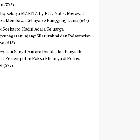
ri
(876)
tiq Kebaya MARITA by Etty Nafis: Merawat
isi, Membawa Kebaya ke Panggung Dunia
(642)
ek Soeharto Hadiri Acara Keluarga
kunegaran: Ajang Silaturahmi dan Pelestarian
ya
(618)
ebatan Sengit Antara Ibu Ida dan Penyidik
ait Penjemputan Paksa Kliennya di Polres
el
(577)