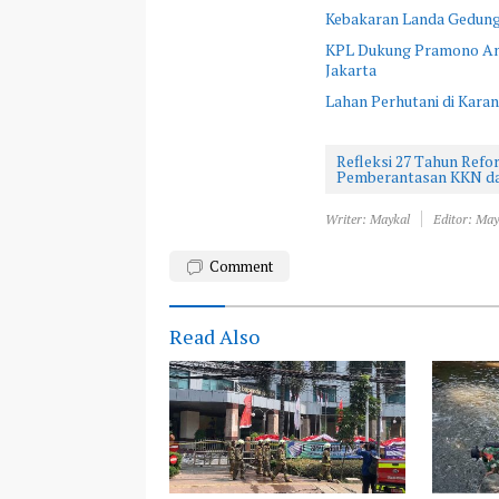
Kebakaran Landa Gedung 
KPL Dukung Pramono An
Jakarta
Lahan Perhutani di Kar
Refleksi 27 Tahun Refo
Pemberantasan KKN da
Writer: Maykal
Editor: May
Comment
Read Also