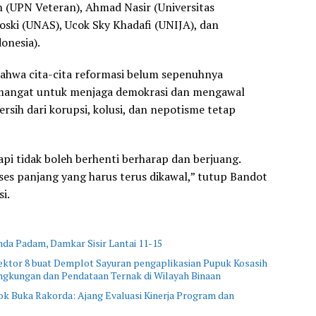
n (UPN Veteran), Ahmad Nasir (Universitas
iyoski (UNAS), Ucok Sky Khadafi (UNIJA), dan
onesia).
 bahwa cita-cita reformasi belum sepenuhnya
mangat untuk menjaga demokrasi dan mengawal
sih dari korupsi, kolusi, dan nepotisme tetap
api tidak boleh berhenti berharap dan berjuang.
ses panjang yang harus terus dikawal,” tutup Bandot
si.
a Padam, Damkar Sisir Lantai 11-15
ktor 8 buat Demplot Sayuran pengaplikasian Pupuk Kosasih
ingkungan dan Pendataan Ternak di Wilayah Binaan
 Buka Rakorda: Ajang Evaluasi Kinerja Program dan