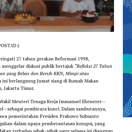
OST.ID ||
ingati 27 tahun gerakan Reformasi 1998,
8 menggelar diskusi publik bertajuk
“Refleksi 27 Tahun
han yang Bebas dan Bersih KKN, Mimpi atau
an ini berlangsung Jumat siang di Rumah Makan
 Jakarta Timur.
Wakil Menteri Tenaga Kerja Immanuel Ebenezer—
oel—sebagai pembicara kunci. Dalam sambutannya,
wa pemerintahan Presiden Prabowo Subianto
uhan dalam upaya pemberantasan korupsi, yang
dakan terhadap pihak-pihak yang selama ini dianggap