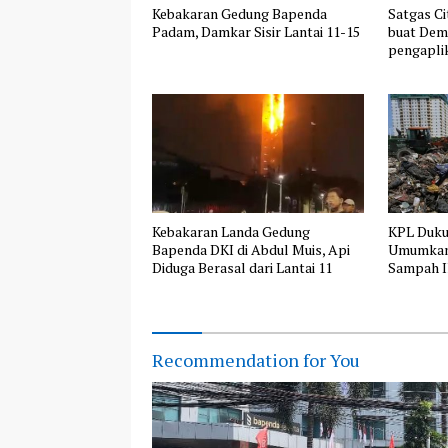
Kebakaran Gedung Bapenda
Satgas C
Padam, Damkar Sisir Lantai 11-15
buat Dem
pengapli
serta Per
Lingkung
Ternak di
Kebakaran Landa Gedung
KPL Duk
Bapenda DKI di Abdul Muis, Api
Umumkan
Diduga Berasal dari Lantai 11
Sampah Il
Recommendation for You