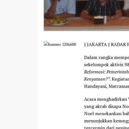
||
JAKARTA || RADAR P
Dalam rangka memper
sekelompok aktivis 9
Reformasi: Pemerinta
Kenyataan?”
. Kegiat
Handayani, Matraman,
Acara menghadirkan 
yang akrab disapa N
Noel menekankan bah
menunjukkan kesungg
tercermin dari penin