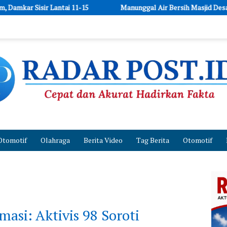
Manunggal Air Bersih Masjid Desa Polewali Rampung, Dukung
Otomotif
Olahraga
Berita Video
Tag Berita
Otomotif
masi: Aktivis 98 Soroti