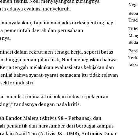
emen teknis. Noel menyayangkan kurangnya
Nege
ta adanya evaluasi menyeluruh.
Beou
Trad
ng menyalahkan, tapi ini menjadi koreksi penting bagi
Titi
ma pemerintah daerah dan perusahaan
Mang
snya.
Buda
Perd
iminasi dalam rekrutmen tenaga kerja, seperti batas
Terk
han, hingga penampilan fisik, Noel menegaskan bahwa
Jaks
erja tengah melakukan evaluasi atas kebijakan dan
menilai bahwa syarat-syarat semacam itu tidak relevan
sektor industri.
at mendiskriminasi. Ini bukan industri pelacuran
ing’,” tandasnya dengan nada kritis.
leh Bandot Malera (Aktivis 98 – Perbanas), dan
ah pemantik dan narasumber dari berbagai kampus
ara lain Aznil Tan (Aktivis 98 – UMB), Antonius Danar