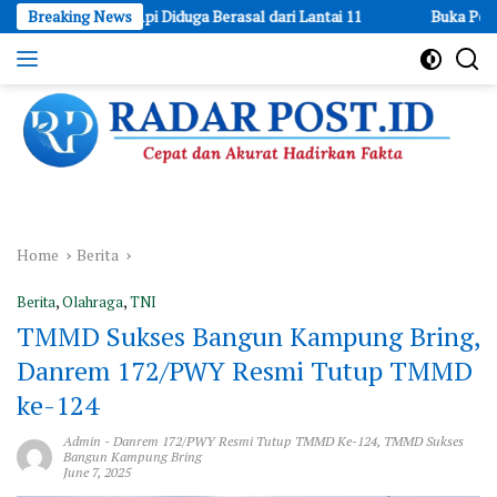
Skip
Api Diduga Berasal dari Lantai 11
Breaking News
Buka Peluang Usaha: LPEKI
to
content
Cepat
dan
Akurat
Hadirkan
Fakta
Home
Berita
Berita
,
Olahraga
,
TNI
TMMD Sukses Bangun Kampung Bring,
Danrem 172/PWY Resmi Tutup TMMD
ke-124
Admin
-
Danrem 172/PWY Resmi Tutup TMMD Ke-124
,
TMMD Sukses
Bangun Kampung Bring
June 7, 2025