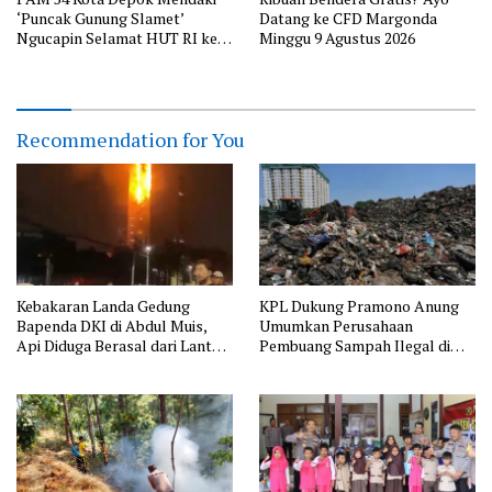
‘Puncak Gunung Slamet’
Datang ke CFD Margonda
Ngucapin Selamat HUT RI ke-
Minggu 9 Agustus 2026
81
Recommendation for You
Kebakaran Landa Gedung
KPL Dukung Pramono Anung
Bapenda DKI di Abdul Muis,
Umumkan Perusahaan
Api Diduga Berasal dari Lantai
Pembuang Sampah Ilegal di
11
Jakarta