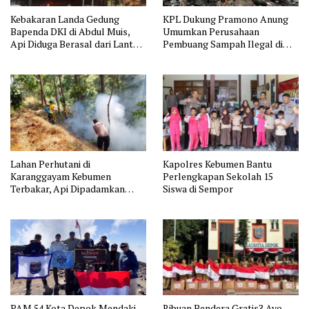
Kebakaran Landa Gedung
KPL Dukung Pramono Anung
Bapenda DKI di Abdul Muis,
Umumkan Perusahaan
Api Diduga Berasal dari Lantai
Pembuang Sampah Ilegal di
11
Jakarta
Lahan Perhutani di
Kapolres Kebumen Bantu
Karanggayam Kebumen
Perlengkapan Sekolah 15
Terbakar, Api Dipadamkan
Siswa di Sempor
Manual
PAM 54 Kota Depok Mendaki
Ribuan Bendera Gratis? Ayo