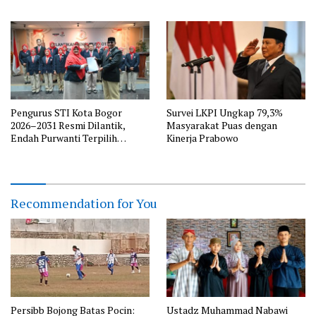
Lalu
Pengurus STI Kota Bogor
Survei LKPI Ungkap 79,3%
2026–2031 Resmi Dilantik,
Masyarakat Puas dengan
Endah Purwanti Terpilih
Kinerja Prabowo
sebagai Ketua, Berikut Susunan
Lengkap Pengurus
Recommendation for You
Persibb Bojong Batas Pocin:
Ustadz Muhammad Nabawi