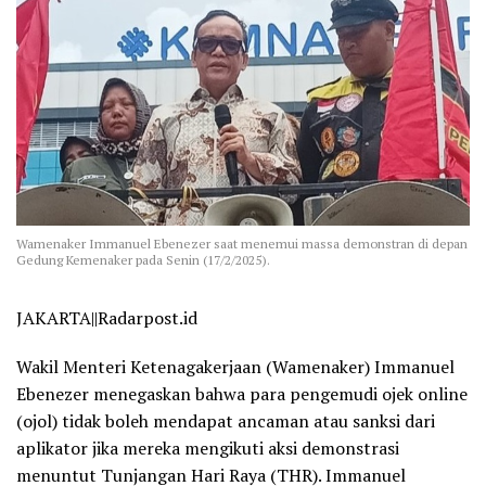
Wamenaker Immanuel Ebenezer saat menemui massa demonstran di depan
Gedung Kemenaker pada Senin (17/2/2025).
JAKARTA||Radarpost.id
Wakil Menteri Ketenagakerjaan (Wamenaker) Immanuel
Ebenezer menegaskan bahwa para pengemudi ojek online
(ojol) tidak boleh mendapat ancaman atau sanksi dari
aplikator jika mereka mengikuti aksi demonstrasi
menuntut Tunjangan Hari Raya (THR). Immanuel