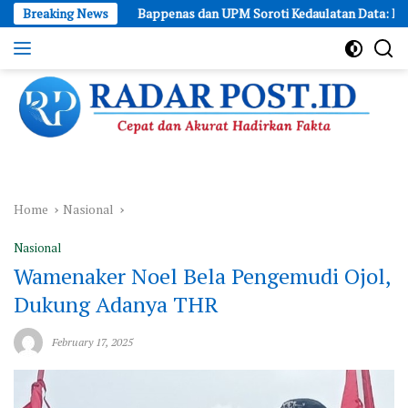
Skip
Breaking News
Bappenas dan UPM Soroti Kedaulatan Data: Bukan Hanya Soal 
to
content
Cepat
dan
Akurat
Hadirkan
Fakta
Home
Nasional
Nasional
Wamenaker Noel Bela Pengemudi Ojol,
Dukung Adanya THR
February 17, 2025