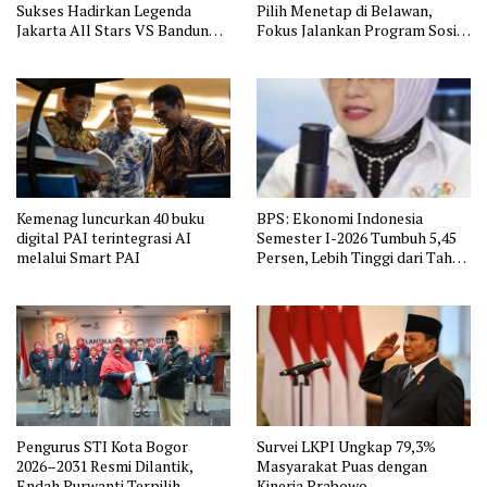
Sukses Hadirkan Legenda
Pilih Menetap di Belawan,
Jakarta All Stars VS Bandung
Fokus Jalankan Program Sosial
All Stars
LAAB
Kemenag luncurkan 40 buku
BPS: Ekonomi Indonesia
digital PAI terintegrasi AI
Semester I-2026 Tumbuh 5,45
melalui Smart PAI
Persen, Lebih Tinggi dari Tahun
Lalu
Pengurus STI Kota Bogor
Survei LKPI Ungkap 79,3%
2026–2031 Resmi Dilantik,
Masyarakat Puas dengan
Endah Purwanti Terpilih
Kinerja Prabowo